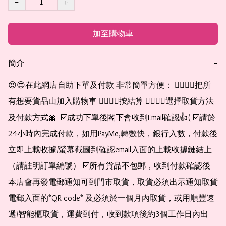
−
+
加至購物車
簡介
−
😍😍在此網店自助下單及付款 非常簡單方便： 👉🏻👉🏻把所
有想要貨品山加入購物車 👉🏻👉🏻按結算 👉🏻👉🏻選擇取貨方法
及付款方式🎀  ☑️成功下單後閣下會收到Email確認👍( ☑️請於
24小時內完成付款，如用PayMe,轉數快，銀行入數，付款後
立即上載收據/螢幕截圖到確認email入面的上載收據鏈結上
（請註明訂單編號） ☑️所有貨品不包郵，收到付款確認後
本店會再發電郵通知可到門市取貨，取貨必須出示通知取貨
電郵入面的*QR code* 及必須於一個月內取貨，或用順豐速
遞/智能櫃取貨，運費到付，收到款項後約3個工作日內出