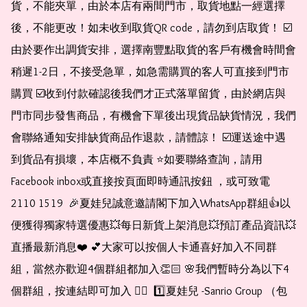
貨，不能夾單，由於本店有兩間門市，取貨地點一經選擇
後，不能更改！如未收到取貨QR code，請勿到店取貨！ ☑️
由於要作出調貨安排，選擇南豐點取貨的客戶有機會時間會
稍遲1-2日，不接受急單，如急需購買的客人可直接到門市
購買 ☑️收到付款確認後我們才正式落單留貨，由於網店與
門市同步發售商品，有機會下單後出現貨品缺貨情況，我們
會聯絡通知安排缺貨商品作退款，請體諒！ ☑️運送途中遇
到貨品有損壞，本店概不負責 ⭐️如要聯絡查詢，請用
Facebook inbox或直接按頁面即時通訊按鈕 ，或可致電 
2110 1519  🎉夏娃兒誠意邀請閣下加入WhatsApp群組👍以
便獲得獨家特選優惠💥每日新貨上架消息💥預訂產品資訊💥
直播最新消息❤️ 💕大家可以按個人卡通喜好加入不同群
組，當然亦歡迎4個群組都加入👏🏻 🌸我們暫時分為以下4
個群組，按連結即可加入 👇🏻  1️⃣夏娃兒 -Sanrio Group （包