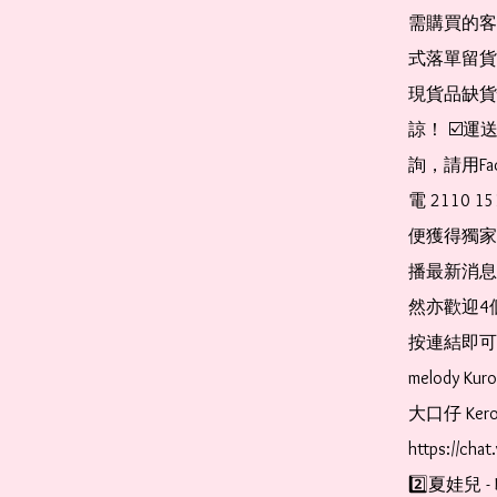
需購買的客
式落單留貨
現貨品缺貨
諒！ ☑️
詢，請用Fa
電 2110 
便獲得獨家
播最新消息
然亦歡迎4
按連結即可加入 
melody Ku
大口仔 Kerop
https://cha
2️⃣夏娃兒 - 