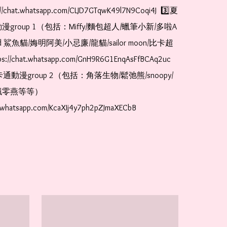
//chat.whatsapp.com/CLJD7GTqwK49l7N9Coqi4J  3️⃣夏
漫group 1（包括：Miffy/麵包超人/蠟筆小新/多啦A
and 鯊魚貓/娒明阿美/小忌廉/龍貓/sailor moon/比卡超
://chat.whatsapp.com/GnH9R6G1EnqAsFfBCAq2uc  
卡通動漫group 2（包括：角落生物/鬆弛熊/snoopy/
零燕等等）  
t.whatsapp.com/KcaXIj4y7ph2pZJmaXECbB