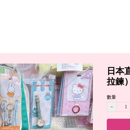
日本直
拉鍊）
數量
−