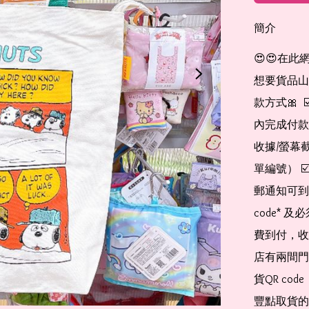
簡介
😍😍在此
想要貨品山加入
款方式🎀  
內完成付款
收據/螢幕
單編號） 
郵通知可到
code*
費到付，收
店有兩間門
貨QR co
豐點取貨的