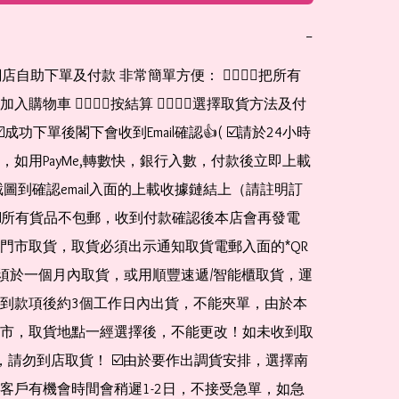
−
網店自助下單及付款 非常簡單方便： 👉🏻👉🏻把所有
購物車 👉🏻👉🏻按結算 👉🏻👉🏻選擇取貨方法及付
☑️成功下單後閣下會收到Email確認👍( ☑️請於24小時
，如用PayMe,轉數快，銀行入數，付款後立即上載
截圖到確認email入面的上載收據鏈結上（請註明訂
☑️所有貨品不包郵，收到付款確認後本店會再發電
門市取貨，取貨必須出示通知取貨電郵入面的*QR 
 及必須於一個月內取貨，或用順豐速遞/智能櫃取貨，運
到款項後約3個工作日內出貨，不能夾單，由於本
市，取貨地點一經選擇後，不能更改！如未收到取
de，請勿到店取貨！ ☑️由於要作出調貨安排，選擇南
客戶有機會時間會稍遲1-2日，不接受急單，如急