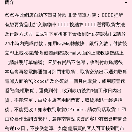
簡介
−
😍😍在此網店自助下單及付款 非常簡單方便： 👉🏻👉🏻把所
有想要貨品山加入購物車 👉🏻👉🏻按結算 👉🏻👉🏻選擇取貨方法
及付款方式🎀  ☑️成功下單後閣下會收到Email確認👍( ☑️請於
24小時內完成付款，如用PayMe,轉數快，銀行入數，付款後
立即上載收據/螢幕截圖到確認email入面的上載收據鏈結上
（請註明訂單編號） ☑️所有貨品不包郵，收到付款確認後
本店會再發電郵通知可到門市取貨，取貨必須出示通知取貨
電郵入面的*QR code* 及必須於一個月內取貨，或用順豐速
遞/智能櫃取貨，運費到付，收到款項後約3個工作日內出
貨，不能夾單，由於本店有兩間門市，取貨地點一經選擇
後，不能更改！如未收到取貨QR code，請勿到店取貨！ ☑️
由於要作出調貨安排，選擇南豐點取貨的客戶有機會時間會
稍遲1-2日，不接受急單，如急需購買的客人可直接到門市