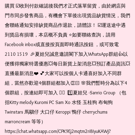
購買 ☑️收到付款確認後我們才正式落單留貨，由於網店與
門市同步發售商品，有機會下單後出現貨品缺貨情況，我們
會聯絡通知安排缺貨商品作退款，請體諒！ ☑️運送途中遇
到貨品有損壞，本店概不負責 ⭐️如要聯絡查詢，請用
Facebook inbox或直接按頁面即時通訊按鈕 ，或可致電 
2110 1519  🎉夏娃兒誠意邀請閣下加入WhatsApp群組👍以
便獲得獨家特選優惠💥每日新貨上架消息💥預訂產品資訊💥
直播最新消息❤️ 💕大家可以按個人卡通喜好加入不同群
組，當然亦歡迎4個群組都加入👏🏻 🌸我們暫時分為以下4
個群組，按連結即可加入 👇🏻  1️⃣夏娃兒 -Sanrio Group （包
括Kitty melody Kuromi PC Sam Xo 水怪 玉桂狗 布甸狗 
Twinstars 馬騮仔 大口仔 Keroppi 鴨仔 cherrychums 
marroncream 等等）  
https://chat.whatsapp.com/CPK9Ej2mqtm2ri8IyuKAWj?