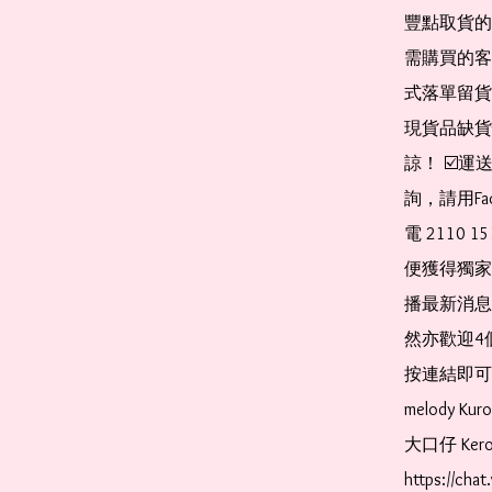
豐點取貨的
需購買的客
式落單留貨
現貨品缺貨
諒！ ☑️
詢，請用Fa
電 2110 
便獲得獨家
播最新消息
然亦歡迎4
按連結即可加入 
melody Ku
大口仔 Kerop
https://cha