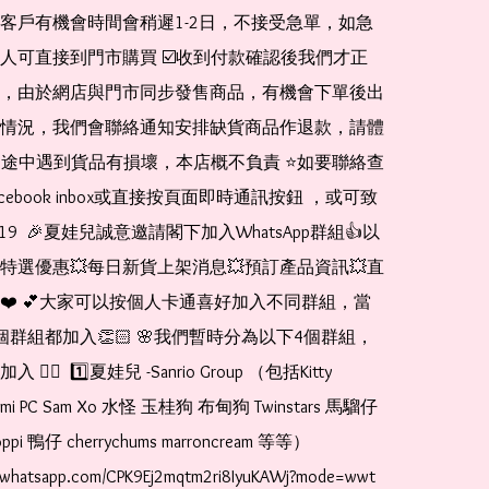
客戶有機會時間會稍遲1-2日，不接受急單，如急
人可直接到門市購買 ☑️收到付款確認後我們才正
，由於網店與門市同步發售商品，有機會下單後出
情況，我們會聯絡通知安排缺貨商品作退款，請體
運送途中遇到貨品有損壞，本店概不負責 ⭐️如要聯絡查
cebook inbox或直接按頁面即時通訊按鈕 ，或可致
1519  🎉夏娃兒誠意邀請閣下加入WhatsApp群組👍以
特選優惠💥每日新貨上架消息💥預訂產品資訊💥直
❤️ 💕大家可以按個人卡通喜好加入不同群組，當
個群組都加入👏🏻 🌸我們暫時分為以下4個群組，
🏻  1️⃣夏娃兒 -Sanrio Group （包括Kitty 
romi PC Sam Xo 水怪 玉桂狗 布甸狗 Twinstars 馬騮仔 
pi 鴨仔 cherrychums marroncream 等等）  
t.whatsapp.com/CPK9Ej2mqtm2ri8IyuKAWj?mode=wwt  