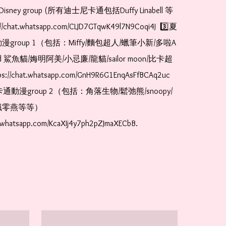
Disney group (所有迪士尼卡通包括Duffy Linabell 等
//chat.whatsapp.com/CLJD7GTqwK49l7N9Coqi4J  3️⃣夏
漫group 1（包括：Miffy/麵包超人/蠟筆小新/多啦A
and 鯊魚貓/娒明阿美/小忌廉/龍貓/sailor moon/比卡超
://chat.whatsapp.com/GnH9R6G1EnqAsFfBCAq2uc  
卡通動漫group 2（包括：角落生物/鬆弛熊/snoopy/
零燕等等）  
t.whatsapp.com/KcaXIj4y7ph2pZJmaXECbB.     