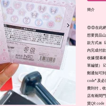
簡介
😍😍在此
想要貨品山加入
款方式🎀  
內完成付款
收據/螢幕
單編號） 
郵通知可到
code*
費到付，收
店有兩間門
貨QR co