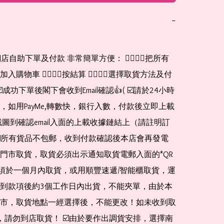
−
網店自助下單及付款 非常簡單方便： 👉🏻👉🏻把所有
購物車 👉🏻👉🏻按結算 👉🏻👉🏻選擇取貨方法及付
☑️成功下單後閣下會收到Email確認👍( ☑️請於24小時
，如用PayMe,轉數快，銀行入數，付款後立即上載
截圖到確認email入面的上載收據鏈結上（請註明訂
☑️所有貨品不包郵，收到付款確認後本店會再發電
門市取貨，取貨必須出示通知取貨電郵入面的*QR 
 及必須於一個月內取貨，或用順豐速遞/智能櫃取貨，運
到款項後約3個工作日內出貨，不能夾單，由於本
市，取貨地點一經選擇後，不能更改！如未收到取
de，請勿到店取貨！ ☑️由於要作出調貨安排，選擇南