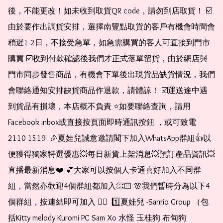
後，不能更改！如未收到取貨QR code，請勿到店取貨！ ☑️
由於要作出調貨安排，選擇南豐點取貨的客戶有機會時間會
稍遲1-2日，不接受急單，如急需購買的客人可直接到門市
購買 ☑️收到付款確認後我們才正式落單留貨，由於網店與
門市同步發售商品，有機會下單後出現貨品缺貨情況，我們
會聯絡通知安排缺貨商品作退款，請體諒！ ☑️運送途中遇
到貨品有損壞，本店概不負責 ⭐️如要聯絡查詢，請用
Facebook inbox或直接按頁面即時通訊按鈕 ，或可致電 
2110 1519  🎉夏娃兒誠意邀請閣下加入WhatsApp群組👍以
便獲得獨家特選優惠💥每日新貨上架消息💥預訂產品資訊💥
直播最新消息❤️ 💕大家可以按個人卡通喜好加入不同群
組，當然亦歡迎4個群組都加入👏🏻 🌸我們暫時分為以下4
個群組，按連結即可加入 👇🏻  1️⃣夏娃兒 -Sanrio Group （包
括Kitty melody Kuromi PC Sam Xo 水怪 玉桂狗 布甸狗 