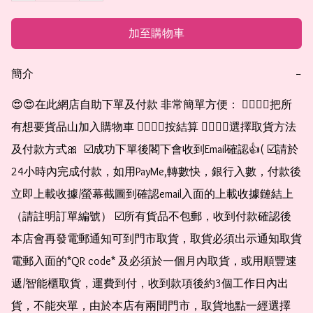
加至購物車
簡介
−
😍😍在此網店自助下單及付款 非常簡單方便： 👉🏻👉🏻把所
有想要貨品山加入購物車 👉🏻👉🏻按結算 👉🏻👉🏻選擇取貨方法
及付款方式🎀  ☑️成功下單後閣下會收到Email確認👍( ☑️請於
24小時內完成付款，如用PayMe,轉數快，銀行入數，付款後
立即上載收據/螢幕截圖到確認email入面的上載收據鏈結上
（請註明訂單編號） ☑️所有貨品不包郵，收到付款確認後
本店會再發電郵通知可到門市取貨，取貨必須出示通知取貨
電郵入面的*QR code* 及必須於一個月內取貨，或用順豐速
遞/智能櫃取貨，運費到付，收到款項後約3個工作日內出
貨，不能夾單，由於本店有兩間門市，取貨地點一經選擇