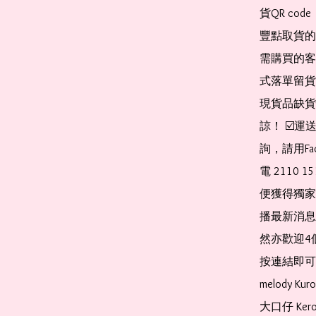
貨QR co
豐點取貨的
需購買的客
式落單留貨
現貨品缺貨
諒！ ☑️
詢，請用Fa
電 2110 
便獲得獨家
播最新消息
然亦歡迎4
按連結即可加入 
melody Ku
大口仔 Kerop