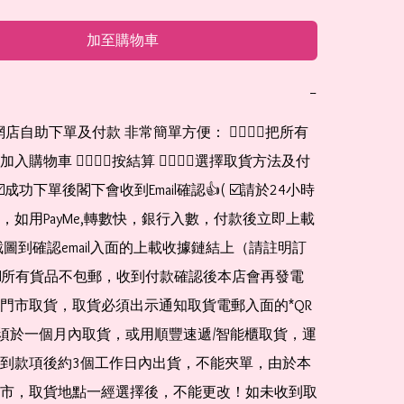
加至購物車
−
購物車 👉🏻👉🏻按結算 👉🏻👉🏻選擇取貨方法及付
☑️成功下單後閣下會收到Email確認👍( ☑️請於24小時
，如用PayMe,轉數快，銀行入數，付款後立即上載
截圖到確認email入面的上載收據鏈結上（請註明訂
☑️所有貨品不包郵，收到付款確認後本店會再發電
門市取貨，取貨必須出示通知取貨電郵入面的*QR 
 及必須於一個月內取貨，或用順豐速遞/智能櫃取貨，運
到款項後約3個工作日內出貨，不能夾單，由於本
市，取貨地點一經選擇後，不能更改！如未收到取