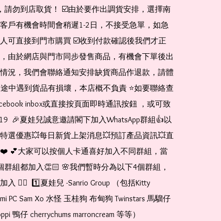
de，請勿到店取貨！ ☑️由於要作出調貨安排，選擇南
客戶有機會時間會稍遲1-2日，不接受急單，如急
人可直接到門市購買 ☑️收到付款確認後我們才正
，由於網店與門市同步發售商品，有機會下單後出
情況，我們會聯絡通知安排缺貨商品作退款，請體
運送途中遇到貨品有損壞，本店概不負責 ⭐️如要聯絡查
cebook inbox或直接按頁面即時通訊按鈕 ，或可致
1519  🎉夏娃兒誠意邀請閣下加入WhatsApp群組👍以
特選優惠💥每日新貨上架消息💥預訂產品資訊💥直
❤️ 💕大家可以按個人卡通喜好加入不同群組，當
個群組都加入👏🏻 🌸我們暫時分為以下4個群組，
🏻  1️⃣夏娃兒 -Sanrio Group （包括Kitty 
romi PC Sam Xo 水怪 玉桂狗 布甸狗 Twinstars 馬騮仔 
pi 鴨仔 cherrychums marroncream 等等）  