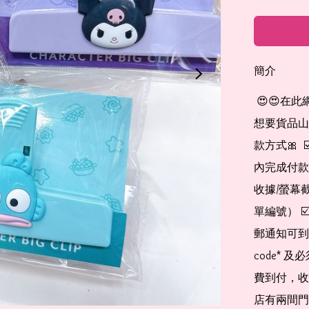
簡介
 😍😍在此網店自助下單及付款 非常簡單方便： 👉🏻👉🏻把所有
想要貨品山加入
款方式🎀  
內完成付款
收據/螢幕
單編號） 
郵通知可到
code*
費到付，收
店有兩間門