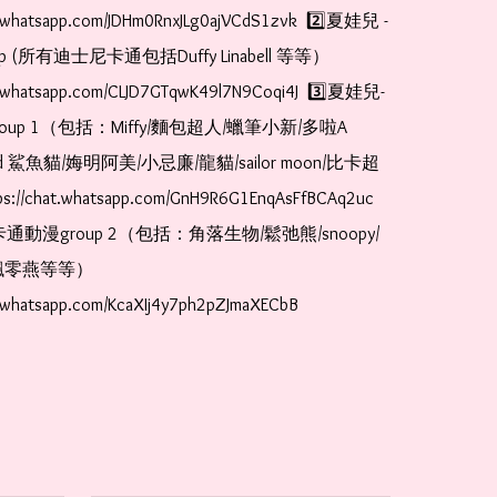
at.whatsapp.com/JDHm0RnxJLg0ajVCdS1zvk  2️⃣夏娃兒 - 
oup (所有迪士尼卡通包括Duffy Linabell 等等）  
at.whatsapp.com/CLJD7GTqwK49l7N9Coqi4J  3️⃣夏娃兒-
oup 1（包括：Miffy/麵包超人/蠟筆小新/多啦A
and 鯊魚貓/娒明阿美/小忌廉/龍貓/sailor moon/比卡超
://chat.whatsapp.com/GnH9R6G1EnqAsFfBCAq2uc  
卡通動漫group 2（包括：角落生物/鬆弛熊/snoopy/
零燕等等）  
t.whatsapp.com/KcaXIj4y7ph2pZJmaXECbB    