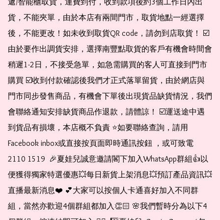
遞/智能櫃取貨，運費到付，收到款項後約3個工作日內出
貨，不能夾單，由於本店有兩間門市，取貨地點一經選擇
後，不能更改！如未收到取貨QR code，請勿到店取貨！ ☑️
由於要作出調貨安排，選擇南豐點取貨的客戶有機會時間會
稍遲1-2日，不接受急單，如急需購買的客人可直接到門市
購買 ☑️收到付款確認後我們才正式落單留貨，由於網店與
門市同步發售商品，有機會下單後出現貨品缺貨情況，我們
會聯絡通知安排缺貨商品作退款，請體諒！ ☑️運送途中遇
到貨品有損壞，本店概不負責 ⭐️如要聯絡查詢，請用
Facebook inbox或直接按頁面即時通訊按鈕 ，或可致電 
2110 1519  🎉夏娃兒誠意邀請閣下加入WhatsApp群組👍以
便獲得獨家特選優惠💥每日新貨上架消息💥預訂產品資訊💥
直播最新消息❤️ 💕大家可以按個人卡通喜好加入不同群
組，當然亦歡迎4個群組都加入👏🏻 🌸我們暫時分為以下4