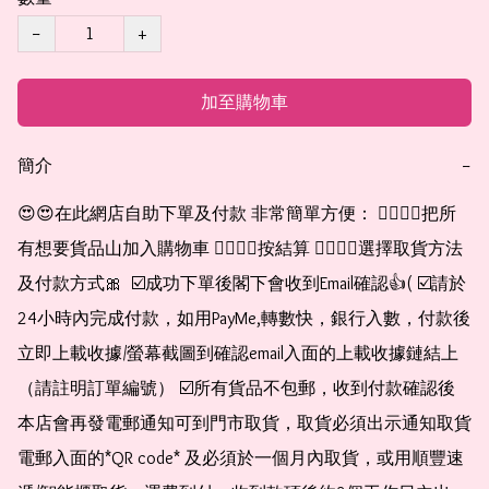
−
+
加至購物車
簡介
−
😍😍在此網店自助下單及付款 非常簡單方便： 👉🏻👉🏻把所
有想要貨品山加入購物車 👉🏻👉🏻按結算 👉🏻👉🏻選擇取貨方法
及付款方式🎀  ☑️成功下單後閣下會收到Email確認👍( ☑️請於
24小時內完成付款，如用PayMe,轉數快，銀行入數，付款後
立即上載收據/螢幕截圖到確認email入面的上載收據鏈結上
（請註明訂單編號） ☑️所有貨品不包郵，收到付款確認後
本店會再發電郵通知可到門市取貨，取貨必須出示通知取貨
電郵入面的*QR code* 及必須於一個月內取貨，或用順豐速