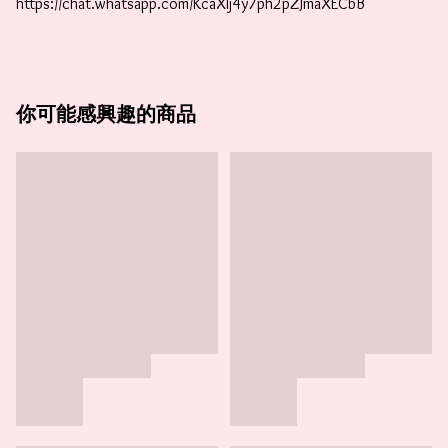
https://chat.whatsapp.com/KcaXIj4y7ph2pZJmaXECbB
你可能感興趣的商品