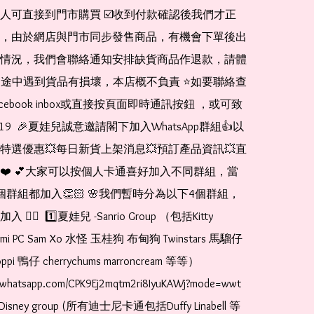
人可直接到門市購買 ☑️收到付款確認後我們才正
，由於網店與門市同步發售商品，有機會下單後出
情況，我們會聯絡通知安排缺貨商品作退款，請體
運送途中遇到貨品有損壞，本店概不負責 ⭐️如要聯絡查
cebook inbox或直接按頁面即時通訊按鈕 ，或可致
1519  🎉夏娃兒誠意邀請閣下加入WhatsApp群組👍以
特選優惠💥每日新貨上架消息💥預訂產品資訊💥直
❤️ 💕大家可以按個人卡通喜好加入不同群組，當
個群組都加入👏🏻 🌸我們暫時分為以下4個群組，
🏻  1️⃣夏娃兒 -Sanrio Group （包括Kitty 
romi PC Sam Xo 水怪 玉桂狗 布甸狗 Twinstars 馬騮仔 
pi 鴨仔 cherrychums marroncream 等等）  
t.whatsapp.com/CPK9Ej2mqtm2ri8IyuKAWj?mode=wwt  
Disney group (所有迪士尼卡通包括Duffy Linabell 等