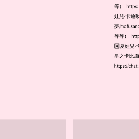
等）  https:
娃兒-卡通動
夢/mofus
等等）  https
4️⃣夏娃兒-
星之卡比/飄
https://cha