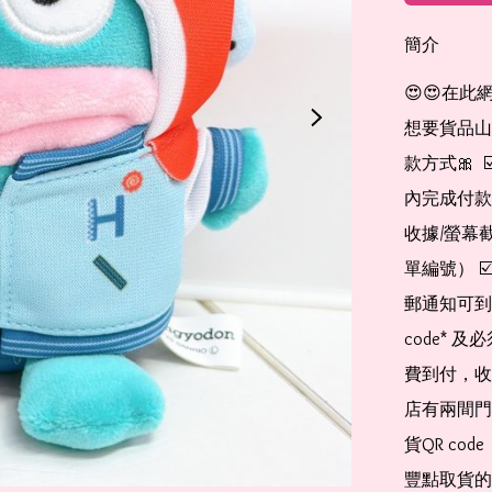
簡介
😍😍在此
想要貨品山加入
款方式🎀  
內完成付款
收據/螢幕
單編號） 
郵通知可到
code*
費到付，收
店有兩間門
貨QR co
豐點取貨的