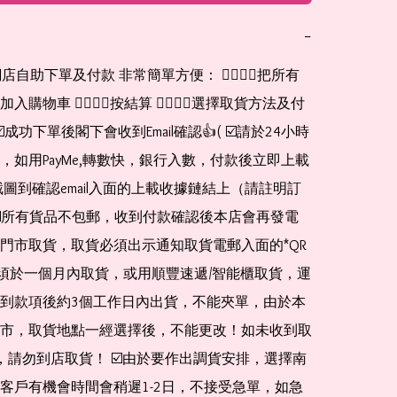
−
網店自助下單及付款 非常簡單方便： 👉🏻👉🏻把所有
購物車 👉🏻👉🏻按結算 👉🏻👉🏻選擇取貨方法及付
☑️成功下單後閣下會收到Email確認👍( ☑️請於24小時
，如用PayMe,轉數快，銀行入數，付款後立即上載
截圖到確認email入面的上載收據鏈結上（請註明訂
☑️所有貨品不包郵，收到付款確認後本店會再發電
門市取貨，取貨必須出示通知取貨電郵入面的*QR 
 及必須於一個月內取貨，或用順豐速遞/智能櫃取貨，運
到款項後約3個工作日內出貨，不能夾單，由於本
市，取貨地點一經選擇後，不能更改！如未收到取
de，請勿到店取貨！ ☑️由於要作出調貨安排，選擇南
客戶有機會時間會稍遲1-2日，不接受急單，如急