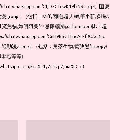
//chat.whatsapp.com/CLJD7GTqwK49l7N9Coqi4J  3️⃣夏
漫group 1（包括：Miffy/麵包超人/蠟筆小新/多啦A
and 鯊魚貓/娒明阿美/小忌廉/龍貓/sailor moon/比卡超
://chat.whatsapp.com/GnH9R6G1EnqAsFfBCAq2uc  
卡通動漫group 2（包括：角落生物/鬆弛熊/snoopy/
零燕等等）  
t.whatsapp.com/KcaXIj4y7ph2pZJmaXECbB