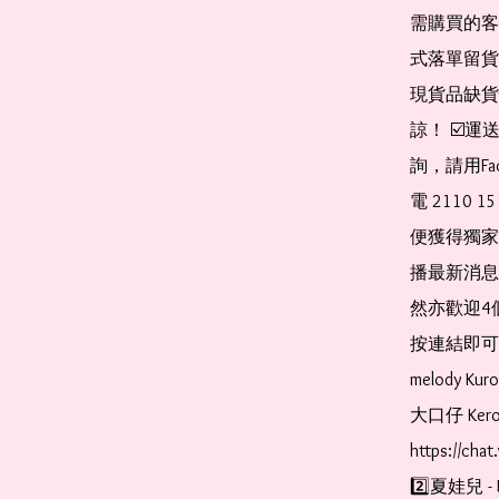
需購買的客
式落單留貨
現貨品缺貨
諒！ ☑️
詢，請用Fa
電 2110 
便獲得獨家
播最新消息
然亦歡迎4
按連結即可加入 
melody Ku
大口仔 Kerop
https://cha
2️⃣夏娃兒 - 