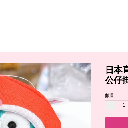
日本直
公仔
數量
−