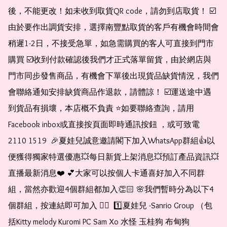
後，不能更改！如未收到取貨QR code，請勿到店取貨！ ☑️
由於要作出調貨安排，選擇南豐點取貨的客戶有機會時間會
稍遲1-2日，不接受急單，如急需購買的客人可直接到門市
購買 ☑️收到付款確認後我們才正式落單留貨，由於網店與
門市同步發售商品，有機會下單後出現貨品缺貨情況，我們
會聯絡通知安排缺貨商品作退款，請體諒！ ☑️運送途中遇
到貨品有損壞，本店概不負責 ⭐️如要聯絡查詢，請用
Facebook inbox或直接按頁面即時通訊按鈕 ，或可致電 
2110 1519  🎉夏娃兒誠意邀請閣下加入WhatsApp群組👍以
便獲得獨家特選優惠💥每日新貨上架消息💥預訂產品資訊💥
直播最新消息❤️ 💕大家可以按個人卡通喜好加入不同群
組，當然亦歡迎4個群組都加入👏🏻 🌸我們暫時分為以下4
個群組，按連結即可加入 👇🏻  1️⃣夏娃兒 -Sanrio Group （包
括Kitty melody Kuromi PC Sam Xo 水怪 玉桂狗 布甸狗 