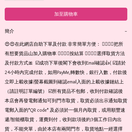
加至購物車
簡介
−
😍😍在此網店自助下單及付款 非常簡單方便： 👉🏻👉🏻把所
有想要貨品山加入購物車 👉🏻👉🏻按結算 👉🏻👉🏻選擇取貨方法
及付款方式🎀  ☑️成功下單後閣下會收到Email確認👍( ☑️請於
24小時內完成付款，如用PayMe,轉數快，銀行入數，付款後
立即上載收據/螢幕截圖到確認email入面的上載收據鏈結上
（請註明訂單編號） ☑️所有貨品不包郵，收到付款確認後
本店會再發電郵通知可到門市取貨，取貨必須出示通知取貨
電郵入面的*QR code* 及必須於一個月內取貨，或用順豐速
遞/智能櫃取貨，運費到付，收到款項後約3個工作日內出
貨，不能夾單，由於本店有兩間門市，取貨地點一經選擇