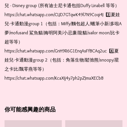
兒 - Disney group (所有迪士尼卡通包括Duffy Linabell 等等）  
https://chat.whatsapp.com/CLJD7GTqwK49l7N9Coqi4J  3️⃣夏娃
兒-卡通動漫group 1（包括：Miffy/麵包超人/蠟筆小新/多啦A
夢/mofusand 鯊魚貓/娒明阿美/小忌廉/龍貓/sailor moon/比卡
超等等）  
https://chat.whatsapp.com/GnH9R6G1EnqAsFfBCAq2uc  4️⃣夏
娃兒-卡通動漫group 2（包括：角落生物/鬆弛熊/snoopy/星
之卡比/飄零燕等等）  
https://chat.whatsapp.com/KcaXIj4y7ph2pZJmaXECbB    
你可能感興趣的商品