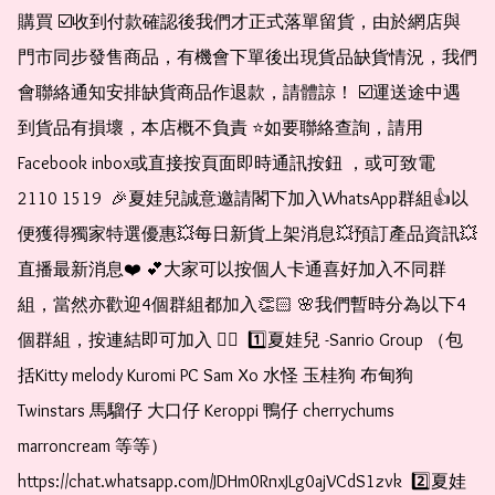
購買 ☑️收到付款確認後我們才正式落單留貨，由於網店與
門市同步發售商品，有機會下單後出現貨品缺貨情況，我們
會聯絡通知安排缺貨商品作退款，請體諒！ ☑️運送途中遇
到貨品有損壞，本店概不負責 ⭐️如要聯絡查詢，請用
Facebook inbox或直接按頁面即時通訊按鈕 ，或可致電 
2110 1519  🎉夏娃兒誠意邀請閣下加入WhatsApp群組👍以
便獲得獨家特選優惠💥每日新貨上架消息💥預訂產品資訊💥
直播最新消息❤️ 💕大家可以按個人卡通喜好加入不同群
組，當然亦歡迎4個群組都加入👏🏻 🌸我們暫時分為以下4
個群組，按連結即可加入 👇🏻  1️⃣夏娃兒 -Sanrio Group （包
括Kitty melody Kuromi PC Sam Xo 水怪 玉桂狗 布甸狗 
Twinstars 馬騮仔 大口仔 Keroppi 鴨仔 cherrychums 
marroncream 等等）  
https://chat.whatsapp.com/JDHm0RnxJLg0ajVCdS1zvk  2️⃣夏娃