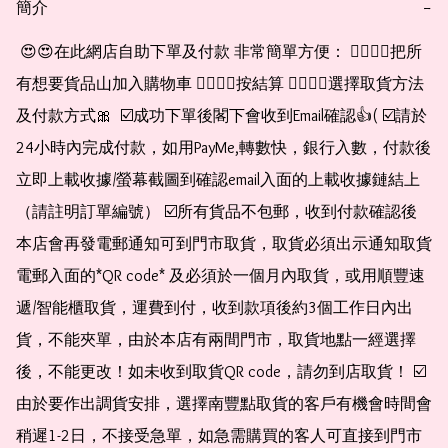
簡介
−
 😍😍在此網店自助下單及付款 非常簡單方便： 👉🏻👉🏻把所
有想要貨品山加入購物車 👉🏻👉🏻按結算 👉🏻👉🏻選擇取貨方法
及付款方式🎀  ☑️成功下單後閣下會收到Email確認👍( ☑️請於
24小時內完成付款，如用PayMe,轉數快，銀行入數，付款後
立即上載收據/螢幕截圖到確認email入面的上載收據鏈結上
（請註明訂單編號） ☑️所有貨品不包郵，收到付款確認後
本店會再發電郵通知可到門市取貨，取貨必須出示通知取貨
電郵入面的*QR code* 及必須於一個月內取貨，或用順豐速
遞/智能櫃取貨，運費到付，收到款項後約3個工作日內出
貨，不能夾單，由於本店有兩間門市，取貨地點一經選擇
後，不能更改！如未收到取貨QR code，請勿到店取貨！ ☑️
由於要作出調貨安排，選擇南豐點取貨的客戶有機會時間會
稍遲1-2日，不接受急單，如急需購買的客人可直接到門市