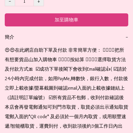
−
+
加至購物車
簡介
−
😍😍在此網店自助下單及付款 非常簡單方便： 👉🏻👉🏻把所
有想要貨品山加入購物車 👉🏻👉🏻按結算 👉🏻👉🏻選擇取貨方法
及付款方式🎀  ☑️成功下單後閣下會收到Email確認👍( ☑️請於
24小時內完成付款，如用PayMe,轉數快，銀行入數，付款後
立即上載收據/螢幕截圖到確認email入面的上載收據鏈結上
（請註明訂單編號） ☑️所有貨品不包郵，收到付款確認後
本店會再發電郵通知可到門市取貨，取貨必須出示通知取貨
電郵入面的*QR code* 及必須於一個月內取貨，或用順豐速
遞/智能櫃取貨，運費到付，收到款項後約3個工作日內出