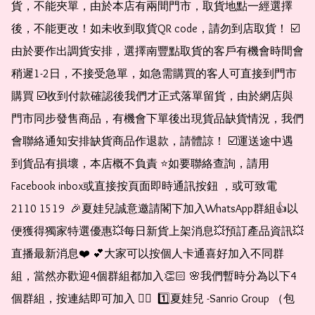
貨，不能夾單，由於本店有兩間門市，取貨地點一經選擇
後，不能更改！如未收到取貨QR code，請勿到店取貨！ ☑️
由於要作出調貨安排，選擇南豐點取貨的客戶有機會時間會
稍遲1-2日，不接受急單，如急需購買的客人可直接到門市
購買 ☑️收到付款確認後我們才正式落單留貨，由於網店與
門市同步發售商品，有機會下單後出現貨品缺貨情況，我們
會聯絡通知安排缺貨商品作退款，請體諒！ ☑️運送途中遇
到貨品有損壞，本店概不負責 ⭐️如要聯絡查詢，請用
Facebook inbox或直接按頁面即時通訊按鈕 ，或可致電 
2110 1519  🎉夏娃兒誠意邀請閣下加入WhatsApp群組👍以
便獲得獨家特選優惠💥每日新貨上架消息💥預訂產品資訊💥
直播最新消息❤️ 💕大家可以按個人卡通喜好加入不同群
組，當然亦歡迎4個群組都加入👏🏻 🌸我們暫時分為以下4
個群組，按連結即可加入 👇🏻  1️⃣夏娃兒 -Sanrio Group （包