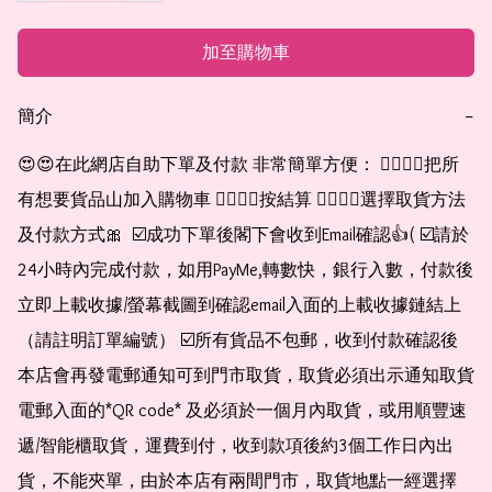
加至購物車
簡介
−
😍😍在此網店自助下單及付款 非常簡單方便： 👉🏻👉🏻把所
有想要貨品山加入購物車 👉🏻👉🏻按結算 👉🏻👉🏻選擇取貨方法
及付款方式🎀  ☑️成功下單後閣下會收到Email確認👍( ☑️請於
24小時內完成付款，如用PayMe,轉數快，銀行入數，付款後
立即上載收據/螢幕截圖到確認email入面的上載收據鏈結上
（請註明訂單編號） ☑️所有貨品不包郵，收到付款確認後
本店會再發電郵通知可到門市取貨，取貨必須出示通知取貨
電郵入面的*QR code* 及必須於一個月內取貨，或用順豐速
遞/智能櫃取貨，運費到付，收到款項後約3個工作日內出
貨，不能夾單，由於本店有兩間門市，取貨地點一經選擇