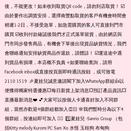
後，不能更改！如未收到取貨QR code，請勿到店取貨！ ☑️
由於要作出調貨安排，選擇南豐點取貨的客戶有機會時間會
稍遲1-2日，不接受急單，如急需購買的客人可直接到門市
購買 ☑️收到付款確認後我們才正式落單留貨，由於網店與
門市同步發售商品，有機會下單後出現貨品缺貨情況，我們
會聯絡通知安排缺貨商品作退款，請體諒！ ☑️運送途中遇
到貨品有損壞，本店概不負責 ⭐️如要聯絡查詢，請用
Facebook inbox或直接按頁面即時通訊按鈕 ，或可致電 
2110 1519  🎉夏娃兒誠意邀請閣下加入WhatsApp群組👍以
便獲得獨家特選優惠💥每日新貨上架消息💥預訂產品資訊💥
直播最新消息❤️ 💕大家可以按個人卡通喜好加入不同群
組，當然亦歡迎4個群組都加入👏🏻 🌸我們暫時分為以下4
個群組，按連結即可加入 👇🏻  1️⃣夏娃兒 -Sanrio Group （包
括Kitty melody Kuromi PC Sam Xo 水怪 玉桂狗 布甸狗 