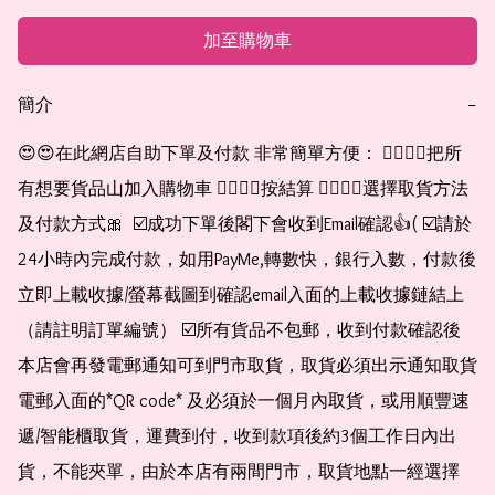
加至購物車
簡介
−
😍😍在此網店自助下單及付款 非常簡單方便： 👉🏻👉🏻把所
有想要貨品山加入購物車 👉🏻👉🏻按結算 👉🏻👉🏻選擇取貨方法
及付款方式🎀  ☑️成功下單後閣下會收到Email確認👍( ☑️請於
24小時內完成付款，如用PayMe,轉數快，銀行入數，付款後
立即上載收據/螢幕截圖到確認email入面的上載收據鏈結上
（請註明訂單編號） ☑️所有貨品不包郵，收到付款確認後
本店會再發電郵通知可到門市取貨，取貨必須出示通知取貨
電郵入面的*QR code* 及必須於一個月內取貨，或用順豐速
遞/智能櫃取貨，運費到付，收到款項後約3個工作日內出
貨，不能夾單，由於本店有兩間門市，取貨地點一經選擇