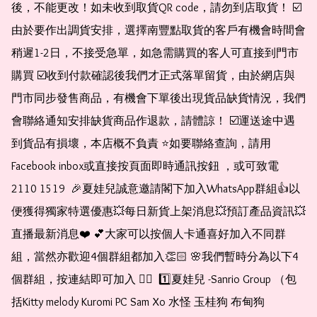
後，不能更改！如未收到取貨QR code，請勿到店取貨！ ☑️
由於要作出調貨安排，選擇南豐點取貨的客戶有機會時間會
稍遲1-2日，不接受急單，如急需購買的客人可直接到門市
購買 ☑️收到付款確認後我們才正式落單留貨，由於網店與
門市同步發售商品，有機會下單後出現貨品缺貨情況，我們
會聯絡通知安排缺貨商品作退款，請體諒！ ☑️運送途中遇
到貨品有損壞，本店概不負責 ⭐️如要聯絡查詢，請用
Facebook inbox或直接按頁面即時通訊按鈕 ，或可致電 
2110 1519  🎉夏娃兒誠意邀請閣下加入WhatsApp群組👍以
便獲得獨家特選優惠💥每日新貨上架消息💥預訂產品資訊💥
直播最新消息❤️ 💕大家可以按個人卡通喜好加入不同群
組，當然亦歡迎4個群組都加入👏🏻 🌸我們暫時分為以下4
個群組，按連結即可加入 👇🏻  1️⃣夏娃兒 -Sanrio Group （包
括Kitty melody Kuromi PC Sam Xo 水怪 玉桂狗 布甸狗 