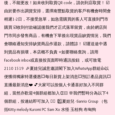
後，不能更改！如未收到取貨QR code，請勿到店取貨！ ☑️
由於要作出調貨安排，選擇南豐點取貨的客戶有機會時間會
稍遲1-2日，不接受急單，如急需購買的客人可直接到門市
購買 ☑️收到付款確認後我們才正式落單留貨，由於網店與
門市同步發售商品，有機會下單後出現貨品缺貨情況，我們
會聯絡通知安排缺貨商品作退款，請體諒！ ☑️運送途中遇
到貨品有損壞，本店概不負責 ⭐️如要聯絡查詢，請用
Facebook inbox或直接按頁面即時通訊按鈕 ，或可致電 
2110 1519  🎉夏娃兒誠意邀請閣下加入WhatsApp群組👍以
便獲得獨家特選優惠💥每日新貨上架消息💥預訂產品資訊💥
直播最新消息❤️ 💕大家可以按個人卡通喜好加入不同群
組，當然亦歡迎4個群組都加入👏🏻 🌸我們暫時分為以下4
個群組，按連結即可加入 👇🏻  1️⃣夏娃兒 -Sanrio Group （包
括Kitty melody Kuromi PC Sam Xo 水怪 玉桂狗 布甸狗 