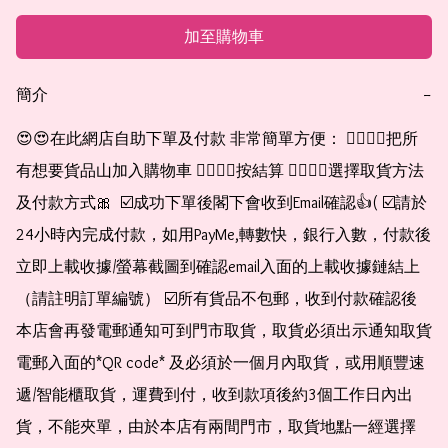
加至購物車
簡介
−
😍😍在此網店自助下單及付款 非常簡單方便： 👉🏻👉🏻把所
有想要貨品山加入購物車 👉🏻👉🏻按結算 👉🏻👉🏻選擇取貨方法
及付款方式🎀  ☑️成功下單後閣下會收到Email確認👍( ☑️請於
24小時內完成付款，如用PayMe,轉數快，銀行入數，付款後
立即上載收據/螢幕截圖到確認email入面的上載收據鏈結上
（請註明訂單編號） ☑️所有貨品不包郵，收到付款確認後
本店會再發電郵通知可到門市取貨，取貨必須出示通知取貨
電郵入面的*QR code* 及必須於一個月內取貨，或用順豐速
遞/智能櫃取貨，運費到付，收到款項後約3個工作日內出
貨，不能夾單，由於本店有兩間門市，取貨地點一經選擇