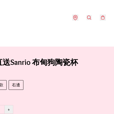
送Sanrio 布甸狗陶瓷杯
款
右邊
+