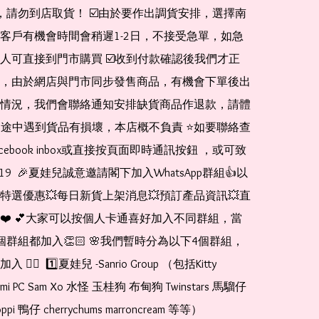
de，請勿到店取貨！ ☑️由於要作出調貨安排，選擇南
客戶有機會時間會稍遲1-2日，不接受急單，如急
人可直接到門市購買 ☑️收到付款確認後我們才正
，由於網店與門市同步發售商品，有機會下單後出
情況，我們會聯絡通知安排缺貨商品作退款，請體
運送途中遇到貨品有損壞，本店概不負責 ⭐️如要聯絡查
cebook inbox或直接按頁面即時通訊按鈕 ，或可致
1519  🎉夏娃兒誠意邀請閣下加入WhatsApp群組👍以
特選優惠💥每日新貨上架消息💥預訂產品資訊💥直
❤️ 💕大家可以按個人卡通喜好加入不同群組，當
個群組都加入👏🏻 🌸我們暫時分為以下4個群組，
🏻  1️⃣夏娃兒 -Sanrio Group （包括Kitty 
romi PC Sam Xo 水怪 玉桂狗 布甸狗 Twinstars 馬騮仔 
pi 鴨仔 cherrychums marroncream 等等）  