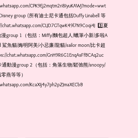
t.whatsapp.com/CPK9Ej2mqtm2ri8IyuKAWj?mode=wwt  
Disney group (所有迪士尼卡通包括Duffy Linabell 等
//chat.whatsapp.com/CLJD7GTqwK49l7N9Coqi4J  3️⃣夏
漫group 1（包括：Miffy/麵包超人/蠟筆小新/多啦A
and 鯊魚貓/娒明阿美/小忌廉/龍貓/sailor moon/比卡超
://chat.whatsapp.com/GnH9R6G1EnqAsFfBCAq2uc  
卡通動漫group 2（包括：角落生物/鬆弛熊/snoopy/
零燕等等）  
t.whatsapp.com/KcaXIj4y7ph2pZJmaXECbB 