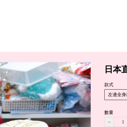
日本直
款式
左邊全身
數量
−