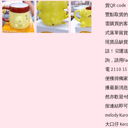
貨QR co
豐點取貨的
需購買的客
式落單留貨
現貨品缺貨
諒！ ☑️
詢，請用Fa
電 2110 
便獲得獨家
播最新消息
然亦歡迎4
按連結即可加入 
melody Ku
大口仔 Kerop