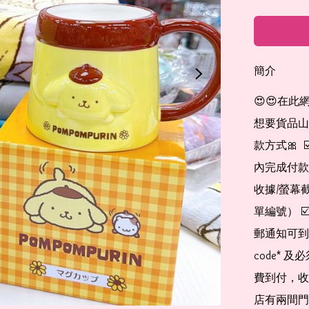
簡介
😍😍在此
想要貨品山加入
款方式🎀  
內完成付款
收據/螢幕
單編號） 
郵通知可到
code*
費到付，收
店有兩間門