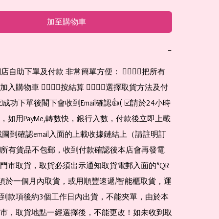
加至購物車
−
網店自助下單及付款 非常簡單方便： 👉🏻👉🏻把所有
購物車 👉🏻👉🏻按結算 👉🏻👉🏻選擇取貨方法及付
☑️成功下單後閣下會收到Email確認👍( ☑️請於24小時
，如用PayMe,轉數快，銀行入數，付款後立即上載
截圖到確認email入面的上載收據鏈結上（請註明訂
☑️所有貨品不包郵，收到付款確認後本店會再發電
門市取貨，取貨必須出示通知取貨電郵入面的*QR 
 及必須於一個月內取貨，或用順豐速遞/智能櫃取貨，運
到款項後約3個工作日內出貨，不能夾單，由於本
市，取貨地點一經選擇後，不能更改！如未收到取