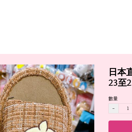
日本直
23至2
數量
−