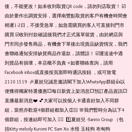
後，不能更改！如未收到取貨QR code，請勿到店取貨！ ☑️
由於要作出調貨安排，選擇南豐點取貨的客戶有機會時間會
稍遲1-2日，不接受急單，如急需購買的客人可直接到門市
購買 ☑️收到付款確認後我們才正式落單留貨，由於網店與
門市同步發售商品，有機會下單後出現貨品缺貨情況，我們
會聯絡通知安排缺貨商品作退款，請體諒！ ☑️運送途中遇
到貨品有損壞，本店概不負責 ⭐️如要聯絡查詢，請用
Facebook inbox或直接按頁面即時通訊按鈕 ，或可致電 
2110 1519  🎉夏娃兒誠意邀請閣下加入WhatsApp群組👍以
便獲得獨家特選優惠💥每日新貨上架消息💥預訂產品資訊💥
直播最新消息❤️ 💕大家可以按個人卡通喜好加入不同群
組，當然亦歡迎4個群組都加入👏🏻 🌸我們暫時分為以下4
個群組，按連結即可加入 👇🏻  1️⃣夏娃兒 -Sanrio Group （包
括Kitty melody Kuromi PC Sam Xo 水怪 玉桂狗 布甸狗 