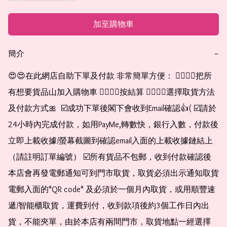
加至購物車
簡介
−
😍😍在此網店自助下單及付款 非常簡單方便： 👉🏻👉🏻把所
有想要貨品山加入購物車 👉🏻👉🏻按結算 👉🏻👉🏻選擇取貨方法
及付款方式🎀  ☑️成功下單後閣下會收到Email確認👍( ☑️請於
24小時內完成付款，如用PayMe,轉數快，銀行入數，付款後
立即上載收據/螢幕截圖到確認email入面的上載收據鏈結上
（請註明訂單編號） ☑️所有貨品不包郵，收到付款確認後
本店會再發電郵通知可到門市取貨，取貨必須出示通知取貨
電郵入面的*QR code* 及必須於一個月內取貨，或用順豐速
遞/智能櫃取貨，運費到付，收到款項後約3個工作日內出
貨，不能夾單，由於本店有兩間門市，取貨地點一經選擇