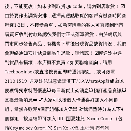
後，不能更改！如未收到取貨QR code，請勿到店取貨！ ☑️
由於要作出調貨安排，選擇南豐點取貨的客戶有機會時間會
稍遲1-2日，不接受急單，如急需購買的客人可直接到門市
購買 ☑️收到付款確認後我們才正式落單留貨，由於網店與
門市同步發售商品，有機會下單後出現貨品缺貨情況，我們
會聯絡通知安排缺貨商品作退款，請體諒！ ☑️運送途中遇
到貨品有損壞，本店概不負責 ⭐️如要聯絡查詢，請用
Facebook inbox或直接按頁面即時通訊按鈕 ，或可致電 
2110 1519  🎉夏娃兒誠意邀請閣下加入WhatsApp群組👍以
便獲得獨家特選優惠💥每日新貨上架消息💥預訂產品資訊💥
直播最新消息❤️ 💕大家可以按個人卡通喜好加入不同群
組，當然亦歡迎4個群組都加入👏🏻 🌸我們暫時分為以下4
個群組，按連結即可加入 👇🏻  1️⃣夏娃兒 -Sanrio Group （包
括Kitty melody Kuromi PC Sam Xo 水怪 玉桂狗 布甸狗 