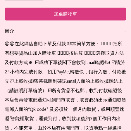
加至購物車
簡介
−
😍😍在此網店自助下單及付款 非常簡單方便： 👉🏻👉🏻把所
有想要貨品山加入購物車 👉🏻👉🏻按結算 👉🏻👉🏻選擇取貨方法
及付款方式🎀  ☑️成功下單後閣下會收到Email確認👍( ☑️請於
24小時內完成付款，如用PayMe,轉數快，銀行入數，付款後
立即上載收據/螢幕截圖到確認email入面的上載收據鏈結上
（請註明訂單編號） ☑️所有貨品不包郵，收到付款確認後
本店會再發電郵通知可到門市取貨，取貨必須出示通知取貨
電郵入面的*QR code* 及必須於一個月內取貨，或用順豐速
遞/智能櫃取貨，運費到付，收到款項後約3個工作日內出
貨，不能夾單，由於本店有兩間門市，取貨地點一經選擇