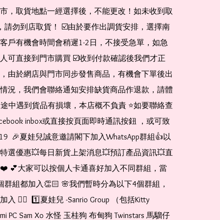
市，取貨地點一經選擇後，不能更改！如未收到取
de，請勿到店取貨！ ☑️由於要作出調貨安排，選擇南
客戶有機會時間會稍遲1-2日，不接受急單，如急
人可直接到門市購買 ☑️收到付款確認後我們才正
，由於網店與門市同步發售商品，有機會下單後出
情況，我們會聯絡通知安排缺貨商品作退款，請體
運送途中遇到貨品有損壞，本店概不負責 ⭐️如要聯絡查
cebook inbox或直接按頁面即時通訊按鈕 ，或可致
1519  🎉夏娃兒誠意邀請閣下加入WhatsApp群組👍以
特選優惠💥每日新貨上架消息💥預訂產品資訊💥直
❤️ 💕大家可以按個人卡通喜好加入不同群組，當
個群組都加入👏🏻 🌸我們暫時分為以下4個群組，
🏻  1️⃣夏娃兒 -Sanrio Group （包括Kitty 
romi PC Sam Xo 水怪 玉桂狗 布甸狗 Twinstars 馬騮仔 