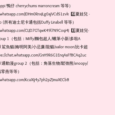
pi 鴨仔 cherrychums marroncream 等等）  
at.whatsapp.com/JDHm0RnxJLg0ajVCdS1zvk  2️⃣夏娃兒 - 
oup (所有迪士尼卡通包括Duffy Linabell 等等）  
at.whatsapp.com/CLJD7GTqwK49l7N9Coqi4J  3️⃣夏娃兒-
oup 1（包括：Miffy/麵包超人/蠟筆小新/多啦A
and 鯊魚貓/娒明阿美/小忌廉/龍貓/sailor moon/比卡超
://chat.whatsapp.com/GnH9R6G1EnqAsFfBCAq2uc  
卡通動漫group 2（包括：角落生物/鬆弛熊/snoopy/
零燕等等）  
t.whatsapp.com/KcaXIj4y7ph2pZJmaXECbB    