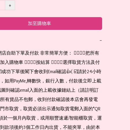
+
加至購物車
−
購物車 👉🏻👉🏻按結算 👉🏻👉🏻選擇取貨方法及付
☑️成功下單後閣下會收到Email確認👍( ☑️請於24小時
，如用PayMe,轉數快，銀行入數，付款後立即上載
截圖到確認email入面的上載收據鏈結上（請註明訂
☑️所有貨品不包郵，收到付款確認後本店會再發電
門市取貨，取貨必須出示通知取貨電郵入面的*QR 
 及必須於一個月內取貨，或用順豐速遞/智能櫃取貨，運
到款項後約3個工作日內出貨，不能夾單，由於本