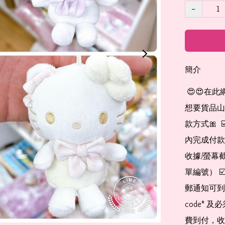
−
簡介
 😍😍在此網店自助下單及付款 非常簡單方便： 👉🏻👉🏻把所有
想要貨品山加入
款方式🎀  
內完成付款
收據/螢幕
單編號） 
郵通知可到
code*
費到付，收