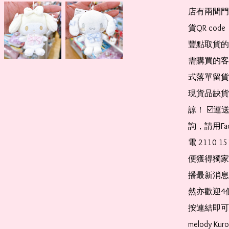
店有兩間門
貨QR co
豐點取貨的
需購買的客
式落單留貨
現貨品缺貨
諒！ ☑️
詢，請用Fa
電 2110 
便獲得獨家
播最新消息
然亦歡迎4
按連結即可加入 
melody Ku