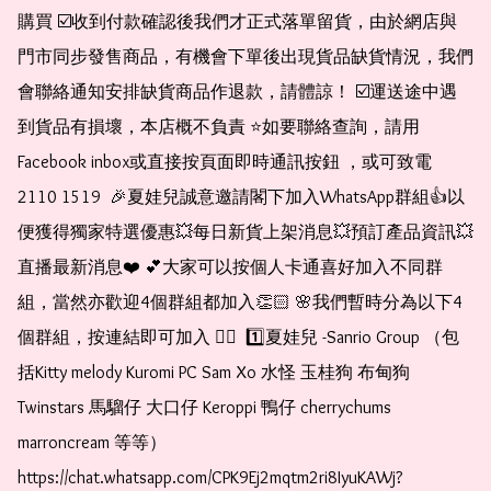
購買 ☑️收到付款確認後我們才正式落單留貨，由於網店與
門市同步發售商品，有機會下單後出現貨品缺貨情況，我們
會聯絡通知安排缺貨商品作退款，請體諒！ ☑️運送途中遇
到貨品有損壞，本店概不負責 ⭐️如要聯絡查詢，請用
Facebook inbox或直接按頁面即時通訊按鈕 ，或可致電 
2110 1519  🎉夏娃兒誠意邀請閣下加入WhatsApp群組👍以
便獲得獨家特選優惠💥每日新貨上架消息💥預訂產品資訊💥
直播最新消息❤️ 💕大家可以按個人卡通喜好加入不同群
組，當然亦歡迎4個群組都加入👏🏻 🌸我們暫時分為以下4
個群組，按連結即可加入 👇🏻  1️⃣夏娃兒 -Sanrio Group （包
括Kitty melody Kuromi PC Sam Xo 水怪 玉桂狗 布甸狗 
Twinstars 馬騮仔 大口仔 Keroppi 鴨仔 cherrychums 
marroncream 等等）  
https://chat.whatsapp.com/CPK9Ej2mqtm2ri8IyuKAWj?