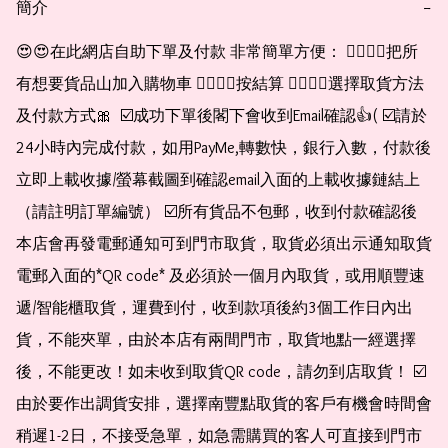
簡介
−
😍😍在此網店自助下單及付款 非常簡單方便： 👉🏻👉🏻把所
有想要貨品山加入購物車 👉🏻👉🏻按結算 👉🏻👉🏻選擇取貨方法
及付款方式🎀  ☑️成功下單後閣下會收到Email確認👍( ☑️請於
24小時內完成付款，如用PayMe,轉數快，銀行入數，付款後
立即上載收據/螢幕截圖到確認email入面的上載收據鏈結上
（請註明訂單編號） ☑️所有貨品不包郵，收到付款確認後
本店會再發電郵通知可到門市取貨，取貨必須出示通知取貨
電郵入面的*QR code* 及必須於一個月內取貨，或用順豐速
遞/智能櫃取貨，運費到付，收到款項後約3個工作日內出
貨，不能夾單，由於本店有兩間門市，取貨地點一經選擇
後，不能更改！如未收到取貨QR code，請勿到店取貨！ ☑️
由於要作出調貨安排，選擇南豐點取貨的客戶有機會時間會
稍遲1-2日，不接受急單，如急需購買的客人可直接到門市