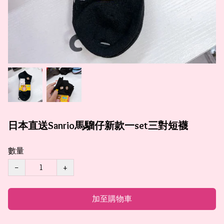
日本直送Sanrio馬騮仔新款一set三對短襪
數量
−
+
加至購物車