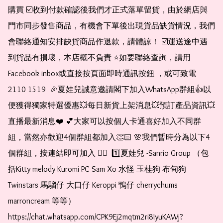
購買 ☑️收到付款確認後我們才正式落單留貨，由於網店與
門市同步發售商品，有機會下單後出現貨品缺貨情況，我們
會聯絡通知安排缺貨商品作退款，請體諒！ ☑️運送途中遇
到貨品有損壞，本店概不負責 ⭐️如要聯絡查詢，請用
Facebook inbox或直接按頁面即時通訊按鈕 ，或可致電 
2110 1519  🎉夏娃兒誠意邀請閣下加入WhatsApp群組👍以
便獲得獨家特選優惠💥每日新貨上架消息💥預訂產品資訊💥
直播最新消息❤️ 💕大家可以按個人卡通喜好加入不同群
組，當然亦歡迎4個群組都加入👏🏻 🌸我們暫時分為以下4
個群組，按連結即可加入 👇🏻  1️⃣夏娃兒 -Sanrio Group （包
括Kitty melody Kuromi PC Sam Xo 水怪 玉桂狗 布甸狗 
Twinstars 馬騮仔 大口仔 Keroppi 鴨仔 cherrychums 
marroncream 等等）  
https://chat.whatsapp.com/CPK9Ej2mqtm2ri8IyuKAWj?