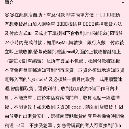
簡介
−
😍😍在此網店自助下單及付款 非常簡單方便： 👉🏻👉🏻把所
有想要貨品山加入購物車 👉🏻👉🏻按結算 👉🏻👉🏻選擇取貨方法
及付款方式🎀  ☑️成功下單後閣下會收到Email確認👍( ☑️請於
24小時內完成付款，如用PayMe,轉數快，銀行入數，付款後
立即上載收據/螢幕截圖到確認email入面的上載收據鏈結上
（請註明訂單編號） ☑️所有貨品不包郵，收到付款確認後
本店會再發電郵通知可到門市取貨，取貨必須出示通知取貨
電郵入面的*QR code* 及必須於一個月內取貨，或用順豐速
遞/智能櫃取貨，運費到付，收到款項後約3個工作日內出
貨，不能夾單，由於本店有兩間門市，取貨地點一經選擇
後，不能更改！如未收到取貨QR code，請勿到店取貨！ ☑️
由於要作出調貨安排，選擇南豐點取貨的客戶有機會時間會
稍遲1-2日，不接受急單，如急需購買的客人可直接到門市