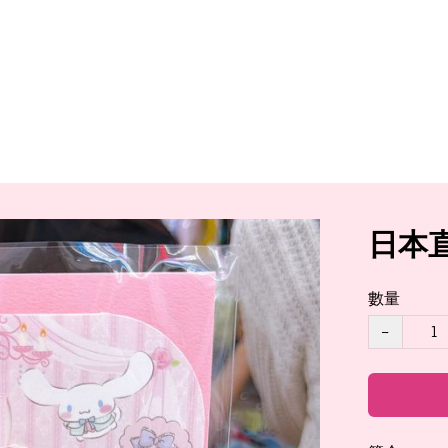
日本直
數量
−