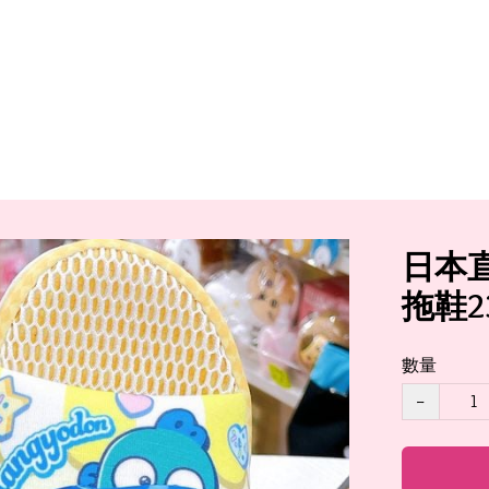
日本直
拖鞋23
數量
−