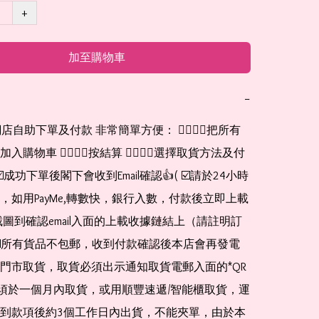
+
加至購物車
−
網店自助下單及付款 非常簡單方便： 👉🏻👉🏻把所有
購物車 👉🏻👉🏻按結算 👉🏻👉🏻選擇取貨方法及付
☑️成功下單後閣下會收到Email確認👍( ☑️請於24小時
，如用PayMe,轉數快，銀行入數，付款後立即上載
截圖到確認email入面的上載收據鏈結上（請註明訂
☑️所有貨品不包郵，收到付款確認後本店會再發電
門市取貨，取貨必須出示通知取貨電郵入面的*QR 
 及必須於一個月內取貨，或用順豐速遞/智能櫃取貨，運
到款項後約3個工作日內出貨，不能夾單，由於本