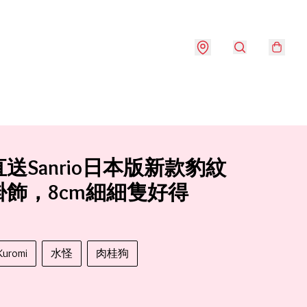
送Sanrio日本版新款豹紋
掛飾，8cm細細隻好得
Kuromi
水怪
肉桂狗