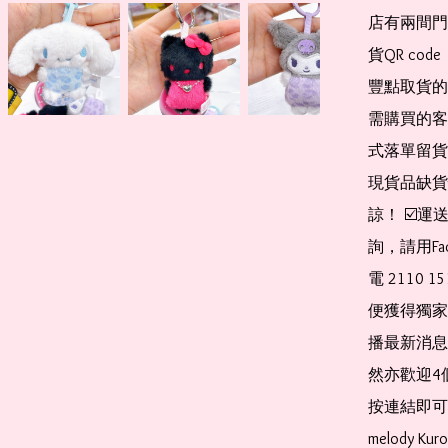
店有兩間門
貨QR co
豐點取貨的
需購買的客
式落單留貨
現貨品缺貨
諒！ ☑️
詢，請用Fa
電 2110 
便獲得獨家
播最新消息
然亦歡迎4
按連結即可加入 
melody Ku