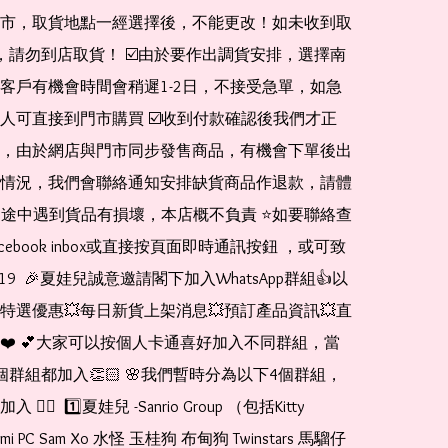
市，取貨地點一經選擇後，不能更改！如未收到取
de，請勿到店取貨！ ☑️由於要作出調貨安排，選擇南
客戶有機會時間會稍遲1-2日，不接受急單，如急
人可直接到門市購買 ☑️收到付款確認後我們才正
，由於網店與門市同步發售商品，有機會下單後出
情況，我們會聯絡通知安排缺貨商品作退款，請體
運送途中遇到貨品有損壞，本店概不負責 ⭐️如要聯絡查
cebook inbox或直接按頁面即時通訊按鈕 ，或可致
1519  🎉夏娃兒誠意邀請閣下加入WhatsApp群組👍以
特選優惠💥每日新貨上架消息💥預訂產品資訊💥直
❤️ 💕大家可以按個人卡通喜好加入不同群組，當
個群組都加入👏🏻 🌸我們暫時分為以下4個群組，
🏻  1️⃣夏娃兒 -Sanrio Group （包括Kitty 
romi PC Sam Xo 水怪 玉桂狗 布甸狗 Twinstars 馬騮仔 