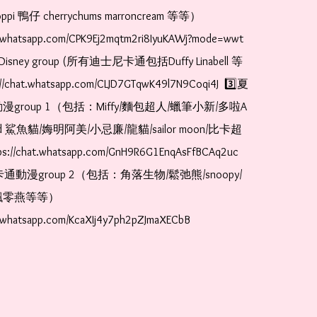
pi 鴨仔 cherrychums marroncream 等等）  
t.whatsapp.com/CPK9Ej2mqtm2ri8IyuKAWj?mode=wwt  
Disney group (所有迪士尼卡通包括Duffy Linabell 等
//chat.whatsapp.com/CLJD7GTqwK49l7N9Coqi4J  3️⃣夏
漫group 1（包括：Miffy/麵包超人/蠟筆小新/多啦A
and 鯊魚貓/娒明阿美/小忌廉/龍貓/sailor moon/比卡超
://chat.whatsapp.com/GnH9R6G1EnqAsFfBCAq2uc  
卡通動漫group 2（包括：角落生物/鬆弛熊/snoopy/
零燕等等）  
t.whatsapp.com/KcaXIj4y7ph2pZJmaXECbB