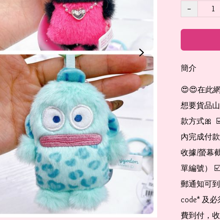
−
簡介
😍😍在此
想要貨品山加入
款方式🎀  
內完成付款
收據/螢幕
單編號） 
郵通知可到
code*
費到付，收