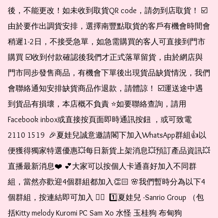
後，不能更改！如未收到取貨QR code，請勿到店取貨！ ☑️
由於要作出調貨安排，選擇南豐點取貨的客戶有機會時間會
稍遲1-2日，不接受急單，如急需購買的客人可直接到門市
購買 ☑️收到付款確認後我們才正式落單留貨，由於網店與
門市同步發售商品，有機會下單後出現貨品缺貨情況，我們
會聯絡通知安排缺貨商品作退款，請體諒！ ☑️運送途中遇
到貨品有損壞，本店概不負責 ⭐️如要聯絡查詢，請用
Facebook inbox或直接按頁面即時通訊按鈕 ，或可致電 
2110 1519  🎉夏娃兒誠意邀請閣下加入WhatsApp群組👍以
便獲得獨家特選優惠💥每日新貨上架消息💥預訂產品資訊💥
直播最新消息❤️ 💕大家可以按個人卡通喜好加入不同群
組，當然亦歡迎4個群組都加入👏🏻 🌸我們暫時分為以下4
個群組，按連結即可加入 👇🏻  1️⃣夏娃兒 -Sanrio Group （包
括Kitty melody Kuromi PC Sam Xo 水怪 玉桂狗 布甸狗 