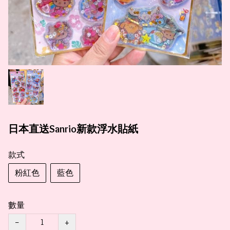
日本直送Sanrio新款浮水貼紙
款式
粉紅色
藍色
數量
−
+