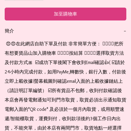
加至購物車
簡介
−
 😍😍在此網店自助下單及付款 非常簡單方便： 👉🏻👉🏻把所
有想要貨品山加入購物車 👉🏻👉🏻按結算 👉🏻👉🏻選擇取貨方法
及付款方式🎀  ☑️成功下單後閣下會收到Email確認👍( ☑️請於
24小時內完成付款，如用PayMe,轉數快，銀行入數，付款後
立即上載收據/螢幕截圖到確認email入面的上載收據鏈結上
（請註明訂單編號） ☑️所有貨品不包郵，收到付款確認後
本店會再發電郵通知可到門市取貨，取貨必須出示通知取貨
電郵入面的*QR code* 及必須於一個月內取貨，或用順豐速
遞/智能櫃取貨，運費到付，收到款項後約3個工作日內出
貨，不能夾單，由於本店有兩間門市，取貨地點一經選擇