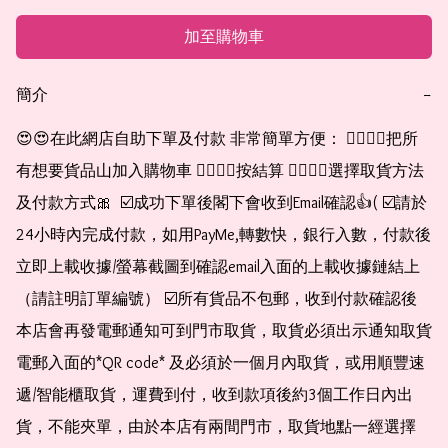
加至購物車
簡介
−
😍😍在此網店自助下單及付款 非常簡單方便： 👉🏻👉🏻把所
有想要貨品山加入購物車 👉🏻👉🏻按結算 👉🏻👉🏻選擇取貨方法
及付款方式🎀  ☑️成功下單後閣下會收到Email確認👍( ☑️請於
24小時內完成付款，如用PayMe,轉數快，銀行入數，付款後
立即上載收據/螢幕截圖到確認email入面的上載收據鏈結上
（請註明訂單編號） ☑️所有貨品不包郵，收到付款確認後
本店會再發電郵通知可到門市取貨，取貨必須出示通知取貨
電郵入面的*QR code* 及必須於一個月內取貨，或用順豐速
遞/智能櫃取貨，運費到付，收到款項後約3個工作日內出
貨，不能夾單，由於本店有兩間門市，取貨地點一經選擇