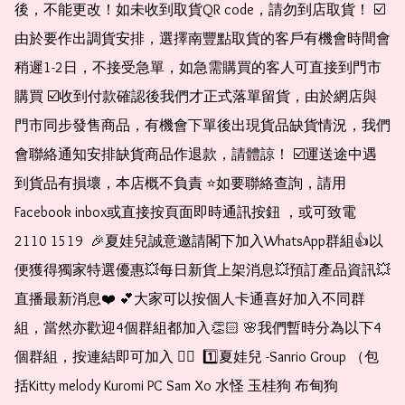
後，不能更改！如未收到取貨QR code，請勿到店取貨！ ☑️
由於要作出調貨安排，選擇南豐點取貨的客戶有機會時間會
稍遲1-2日，不接受急單，如急需購買的客人可直接到門市
購買 ☑️收到付款確認後我們才正式落單留貨，由於網店與
門市同步發售商品，有機會下單後出現貨品缺貨情況，我們
會聯絡通知安排缺貨商品作退款，請體諒！ ☑️運送途中遇
到貨品有損壞，本店概不負責 ⭐️如要聯絡查詢，請用
Facebook inbox或直接按頁面即時通訊按鈕 ，或可致電 
2110 1519  🎉夏娃兒誠意邀請閣下加入WhatsApp群組👍以
便獲得獨家特選優惠💥每日新貨上架消息💥預訂產品資訊💥
直播最新消息❤️ 💕大家可以按個人卡通喜好加入不同群
組，當然亦歡迎4個群組都加入👏🏻 🌸我們暫時分為以下4
個群組，按連結即可加入 👇🏻  1️⃣夏娃兒 -Sanrio Group （包
括Kitty melody Kuromi PC Sam Xo 水怪 玉桂狗 布甸狗 