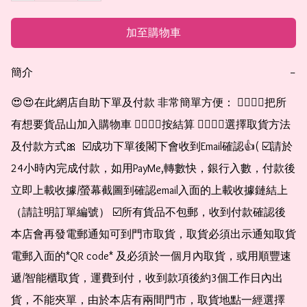
加至購物車
簡介
−
😍😍在此網店自助下單及付款 非常簡單方便： 👉🏻👉🏻把所
有想要貨品山加入購物車 👉🏻👉🏻按結算 👉🏻👉🏻選擇取貨方法
及付款方式🎀  ☑️成功下單後閣下會收到Email確認👍( ☑️請於
24小時內完成付款，如用PayMe,轉數快，銀行入數，付款後
立即上載收據/螢幕截圖到確認email入面的上載收據鏈結上
（請註明訂單編號） ☑️所有貨品不包郵，收到付款確認後
本店會再發電郵通知可到門市取貨，取貨必須出示通知取貨
電郵入面的*QR code* 及必須於一個月內取貨，或用順豐速
遞/智能櫃取貨，運費到付，收到款項後約3個工作日內出
貨，不能夾單，由於本店有兩間門市，取貨地點一經選擇