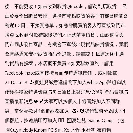
後，不能更改！如未收到取貨QR code，請勿到店取貨！ ☑️
由於要作出調貨安排，選擇南豐點取貨的客戶有機會時間會
稍遲1-2日，不接受急單，如急需購買的客人可直接到門市
購買 ☑️收到付款確認後我們才正式落單留貨，由於網店與
門市同步發售商品，有機會下單後出現貨品缺貨情況，我們
會聯絡通知安排缺貨商品作退款，請體諒！ ☑️運送途中遇
到貨品有損壞，本店概不負責 ⭐️如要聯絡查詢，請用
Facebook inbox或直接按頁面即時通訊按鈕 ，或可致電 
2110 1519  🎉夏娃兒誠意邀請閣下加入WhatsApp群組👍以
便獲得獨家特選優惠💥每日新貨上架消息💥預訂產品資訊💥
直播最新消息❤️ 💕大家可以按個人卡通喜好加入不同群
組，當然亦歡迎4個群組都加入👏🏻 🌸我們暫時分為以下4
個群組，按連結即可加入 👇🏻  1️⃣夏娃兒 -Sanrio Group （包
括Kitty melody Kuromi PC Sam Xo 水怪 玉桂狗 布甸狗 