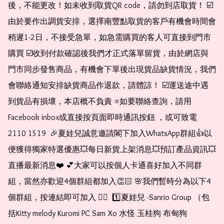
後，不能更改！如未收到取貨QR code，請勿到店取貨！ ☑️
由於要作出調貨安排，選擇南豐點取貨的客戶有機會時間會
稍遲1-2日，不接受急單，如急需購買的客人可直接到門市
購買 ☑️收到付款確認後我們才正式落單留貨，由於網店與
門市同步發售商品，有機會下單後出現貨品缺貨情況，我們
會聯絡通知安排缺貨商品作退款，請體諒！ ☑️運送途中遇
到貨品有損壞，本店概不負責 ⭐️如要聯絡查詢，請用
Facebook inbox或直接按頁面即時通訊按鈕 ，或可致電 
2110 1519  🎉夏娃兒誠意邀請閣下加入WhatsApp群組👍以
便獲得獨家特選優惠💥每日新貨上架消息💥預訂產品資訊💥
直播最新消息❤️ 💕大家可以按個人卡通喜好加入不同群
組，當然亦歡迎4個群組都加入👏🏻 🌸我們暫時分為以下4
個群組，按連結即可加入 👇🏻  1️⃣夏娃兒 -Sanrio Group （包
括Kitty melody Kuromi PC Sam Xo 水怪 玉桂狗 布甸狗 