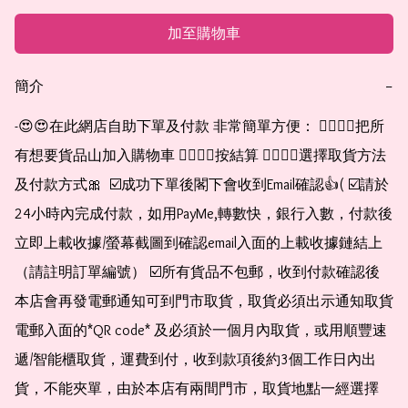
加至購物車
簡介
−
-😍😍在此網店自助下單及付款 非常簡單方便： 👉🏻👉🏻把所
有想要貨品山加入購物車 👉🏻👉🏻按結算 👉🏻👉🏻選擇取貨方法
及付款方式🎀  ☑️成功下單後閣下會收到Email確認👍( ☑️請於
24小時內完成付款，如用PayMe,轉數快，銀行入數，付款後
立即上載收據/螢幕截圖到確認email入面的上載收據鏈結上
（請註明訂單編號） ☑️所有貨品不包郵，收到付款確認後
本店會再發電郵通知可到門市取貨，取貨必須出示通知取貨
電郵入面的*QR code* 及必須於一個月內取貨，或用順豐速
遞/智能櫃取貨，運費到付，收到款項後約3個工作日內出
貨，不能夾單，由於本店有兩間門市，取貨地點一經選擇