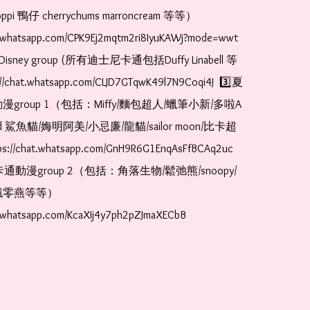
pi 鴨仔 cherrychums marroncream 等等）  
t.whatsapp.com/CPK9Ej2mqtm2ri8IyuKAWj?mode=wwt  
Disney group (所有迪士尼卡通包括Duffy Linabell 等
//chat.whatsapp.com/CLJD7GTqwK49l7N9Coqi4J  3️⃣夏
漫group 1（包括：Miffy/麵包超人/蠟筆小新/多啦A
and 鯊魚貓/娒明阿美/小忌廉/龍貓/sailor moon/比卡超
://chat.whatsapp.com/GnH9R6G1EnqAsFfBCAq2uc  
卡通動漫group 2（包括：角落生物/鬆弛熊/snoopy/
零燕等等）  
t.whatsapp.com/KcaXIj4y7ph2pZJmaXECbB