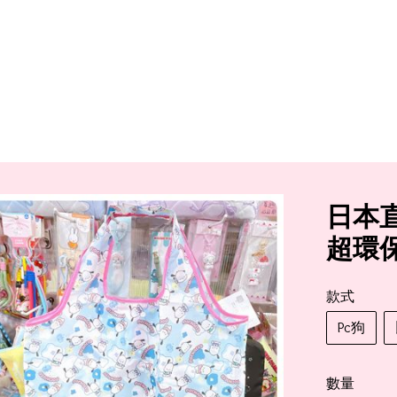
日本
超環
款式
Pc狗
數量