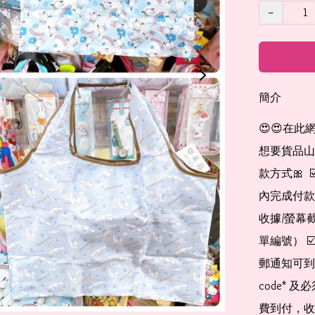
−
簡介
😍😍在此
想要貨品山加入
款方式🎀  
內完成付款
收據/螢幕
單編號） 
郵通知可到
code*
費到付，收