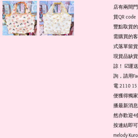
店有兩間門
貨QR co
豐點取貨的
需購買的客
式落單留貨
現貨品缺貨
諒！ ☑️
詢，請用Fa
電 2110 
便獲得獨家
播最新消息
然亦歡迎4
按連結即可加入 
melody Ku