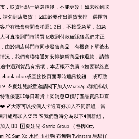
市，取貨地點一經選擇後，不能更改！如未收到取
de，請勿到店取貨！ ☑️由於要作出調貨安排，選擇南
客戶有機會時間會稍遲1-2日，不接受急單，如急
人可直接到門市購買 ☑️收到付款確認後我們才正
，由於網店與門市同步發售商品，有機會下單後出
情況，我們會聯絡通知安排缺貨商品作退款，請體
運送途中遇到貨品有損壞，本店概不負責 ⭐️如要聯絡查
cebook inbox或直接按頁面即時通訊按鈕 ，或可致
1519  🎉夏娃兒誠意邀請閣下加入WhatsApp群組👍以
特選優惠💥每日新貨上架消息💥預訂產品資訊💥直
❤️ 💕大家可以按個人卡通喜好加入不同群組，當
個群組都加入👏🏻 🌸我們暫時分為以下4個群組，
🏻  1️⃣夏娃兒 -Sanrio Group （包括Kitty 
romi PC Sam Xo 水怪 玉桂狗 布甸狗 Twinstars 馬騮仔 