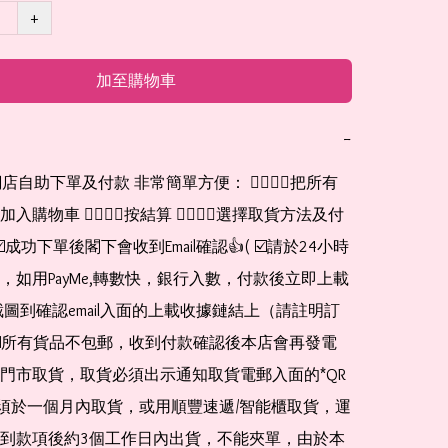
+
加至購物車
−
網店自助下單及付款 非常簡單方便： 👉🏻👉🏻把所有
購物車 👉🏻👉🏻按結算 👉🏻👉🏻選擇取貨方法及付
☑️成功下單後閣下會收到Email確認👍( ☑️請於24小時
，如用PayMe,轉數快，銀行入數，付款後立即上載
截圖到確認email入面的上載收據鏈結上（請註明訂
☑️所有貨品不包郵，收到付款確認後本店會再發電
門市取貨，取貨必須出示通知取貨電郵入面的*QR 
 及必須於一個月內取貨，或用順豐速遞/智能櫃取貨，運
到款項後約3個工作日內出貨，不能夾單，由於本