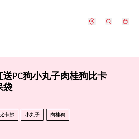
直送PC狗小丸子肉桂狗比卡
保袋
比卡超
小丸子
肉桂狗