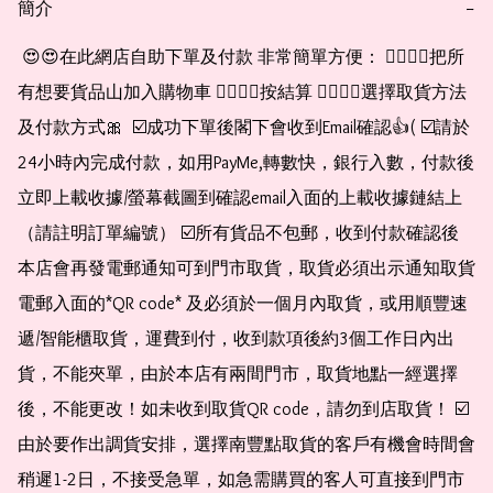
簡介
−
 😍😍在此網店自助下單及付款 非常簡單方便： 👉🏻👉🏻把所
有想要貨品山加入購物車 👉🏻👉🏻按結算 👉🏻👉🏻選擇取貨方法
及付款方式🎀  ☑️成功下單後閣下會收到Email確認👍( ☑️請於
24小時內完成付款，如用PayMe,轉數快，銀行入數，付款後
立即上載收據/螢幕截圖到確認email入面的上載收據鏈結上
（請註明訂單編號） ☑️所有貨品不包郵，收到付款確認後
本店會再發電郵通知可到門市取貨，取貨必須出示通知取貨
電郵入面的*QR code* 及必須於一個月內取貨，或用順豐速
遞/智能櫃取貨，運費到付，收到款項後約3個工作日內出
貨，不能夾單，由於本店有兩間門市，取貨地點一經選擇
後，不能更改！如未收到取貨QR code，請勿到店取貨！ ☑️
由於要作出調貨安排，選擇南豐點取貨的客戶有機會時間會
稍遲1-2日，不接受急單，如急需購買的客人可直接到門市