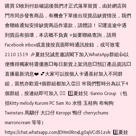
購買 ☑️收到付款確認後我們才正式落單留貨，由於網店與
門市同步發售商品，有機會下單後出現貨品缺貨情況，我們
會聯絡通知安排缺貨商品作退款，請體諒！ ☑️運送途中遇
到貨品有損壞，本店概不負責 ⭐️如要聯絡查詢，請用
Facebook inbox或直接按頁面即時通訊按鈕 ，或可致電 
2110 1519  🎉夏娃兒誠意邀請閣下加入WhatsApp群組👍以
便獲得獨家特選優惠💥每日新貨上架消息💥預訂產品資訊💥
直播最新消息❤️ 💕大家可以按個人卡通喜好加入不同群
組，當然亦歡迎4個群組都加入👏🏻 🌸我們暫時分為以下4
個群組，按連結即可加入 👇🏻  1️⃣夏娃兒 -Sanrio Group （包
括Kitty melody Kuromi PC Sam Xo 水怪 玉桂狗 布甸狗 
Twinstars 馬騮仔 大口仔 Keroppi 鴨仔 cherrychums 
marroncream 等等）  
https://chat.whatsapp.com/JDHm0RnxJLg0ajVCdS1zvk  2️⃣夏娃