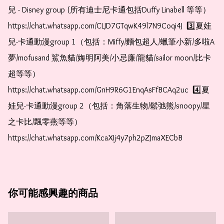
兒 - Disney group (所有迪士尼卡通包括Duffy Linabell 等等）  
https://chat.whatsapp.com/CLJD7GTqwK49l7N9Coqi4J  3️⃣夏娃
兒-卡通動漫group 1（包括：Miffy/麵包超人/蠟筆小新/多啦A
夢/mofusand 鯊魚貓/娒明阿美/小忌廉/龍貓/sailor moon/比卡
超等等）  
https://chat.whatsapp.com/GnH9R6G1EnqAsFfBCAq2uc  4️⃣夏
娃兒-卡通動漫group 2（包括：角落生物/鬆弛熊/snoopy/星
之卡比/飄零燕等等）  
https://chat.whatsapp.com/KcaXIj4y7ph2pZJmaXECbB    
你可能感興趣的商品