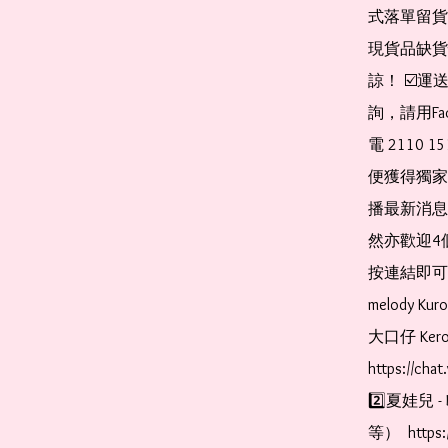
式落單留貨
現貨品缺貨
諒！ ☑️
詢，請用Fa
電 2110 
便獲得獨家
播最新消息
然亦歡迎4
按連結即可加入 
melody Ku
大口仔 Kerop
https://cha
2️⃣夏娃兒 - 
等）  https: