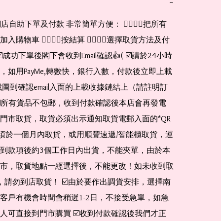
−
網店自助下單及付款 非常簡單方便： 👉🏻👉🏻把所有
購物車 👉🏻👉🏻按結算 👉🏻👉🏻選擇取貨方法及付
☑️成功下單後閣下會收到Email確認👍( ☑️請於24小時
，如用PayMe,轉數快，銀行入數，付款後立即上載
截圖到確認email入面的上載收據鏈結上（請註明訂
☑️所有貨品不包郵，收到付款確認後本店會再發電
門市取貨，取貨必須出示通知取貨電郵入面的*QR 
 及必須於一個月內取貨，或用順豐速遞/智能櫃取貨，運
到款項後約3個工作日內出貨，不能夾單，由於本
市，取貨地點一經選擇後，不能更改！如未收到取
de，請勿到店取貨！ ☑️由於要作出調貨安排，選擇南
客戶有機會時間會稍遲1-2日，不接受急單，如急
人可直接到門市購買 ☑️收到付款確認後我們才正