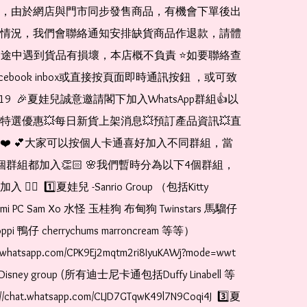
，由於網店與門市同步發售商品，有機會下單後出
情況，我們會聯絡通知安排缺貨商品作退款，請體
運送途中遇到貨品有損壞，本店概不負責 ⭐️如要聯絡查
cebook inbox或直接按頁面即時通訊按鈕 ，或可致
1519  🎉夏娃兒誠意邀請閣下加入WhatsApp群組👍以
特選優惠💥每日新貨上架消息💥預訂產品資訊💥直
❤️ 💕大家可以按個人卡通喜好加入不同群組，當
個群組都加入👏🏻 🌸我們暫時分為以下4個群組，
🏻  1️⃣夏娃兒 -Sanrio Group （包括Kitty 
romi PC Sam Xo 水怪 玉桂狗 布甸狗 Twinstars 馬騮仔 
pi 鴨仔 cherrychums marroncream 等等）  
t.whatsapp.com/CPK9Ej2mqtm2ri8IyuKAWj?mode=wwt  
Disney group (所有迪士尼卡通包括Duffy Linabell 等
//chat.whatsapp.com/CLJD7GTqwK49l7N9Coqi4J  3️⃣夏