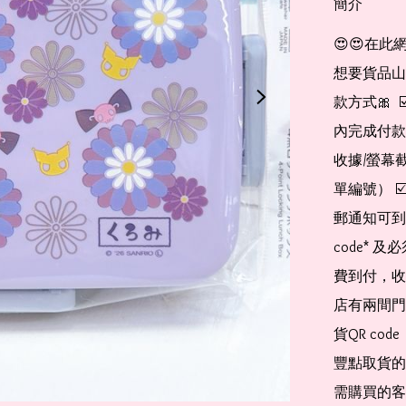
簡介
😍😍在此
想要貨品山加入
款方式🎀  
內完成付款
收據/螢幕
單編號） 
郵通知可到
code*
費到付，收
店有兩間門
貨QR co
豐點取貨的
需購買的客