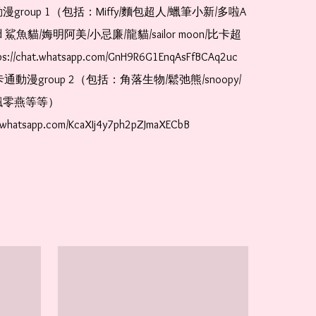
漫group 1（包括：Miffy/麵包超人/蠟筆小新/多啦A
and 鯊魚貓/娒明阿美/小忌廉/龍貓/sailor moon/比卡超
://chat.whatsapp.com/GnH9R6G1EnqAsFfBCAq2uc  
卡通動漫group 2（包括：角落生物/鬆弛熊/snoopy/
零燕等等）  
t.whatsapp.com/KcaXIj4y7ph2pZJmaXECbB