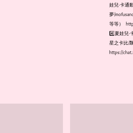
娃兒-卡通動
夢/mofus
等等）  https
4️⃣夏娃兒-
星之卡比/飄
https://cha