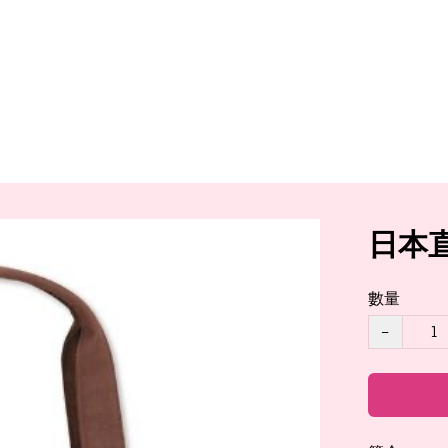
日本直
數量
−