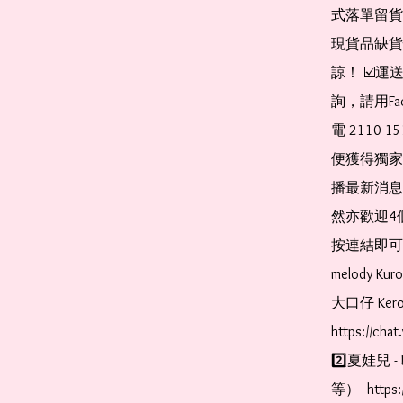
式落單留貨
現貨品缺貨
諒！ ☑️
詢，請用Fa
電 2110 
便獲得獨家
播最新消息
然亦歡迎4
按連結即可加入 
melody Ku
大口仔 Kerop
https://cha
2️⃣夏娃兒 - 
等）  https: