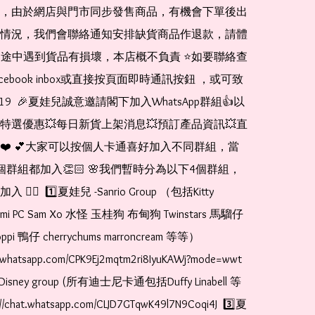
，由於網店與門市同步發售商品，有機會下單後出
情況，我們會聯絡通知安排缺貨商品作退款，請體
運送途中遇到貨品有損壞，本店概不負責 ⭐️如要聯絡查
cebook inbox或直接按頁面即時通訊按鈕 ，或可致
1519  🎉夏娃兒誠意邀請閣下加入WhatsApp群組👍以
特選優惠💥每日新貨上架消息💥預訂產品資訊💥直
❤️ 💕大家可以按個人卡通喜好加入不同群組，當
個群組都加入👏🏻 🌸我們暫時分為以下4個群組，
🏻  1️⃣夏娃兒 -Sanrio Group （包括Kitty 
romi PC Sam Xo 水怪 玉桂狗 布甸狗 Twinstars 馬騮仔 
pi 鴨仔 cherrychums marroncream 等等）  
t.whatsapp.com/CPK9Ej2mqtm2ri8IyuKAWj?mode=wwt  
Disney group (所有迪士尼卡通包括Duffy Linabell 等
//chat.whatsapp.com/CLJD7GTqwK49l7N9Coqi4J  3️⃣夏