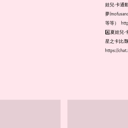
娃兒-卡通動
夢/mofus
等等）  https
4️⃣夏娃兒-
星之卡比/飄
https://cha