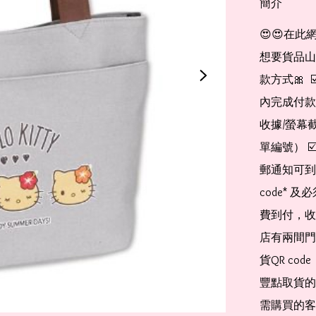
簡介
😍😍在此
想要貨品山加入
款方式🎀  
內完成付款
收據/螢幕
單編號） 
郵通知可到
code*
費到付，收
店有兩間門
貨QR co
豐點取貨的
需購買的客