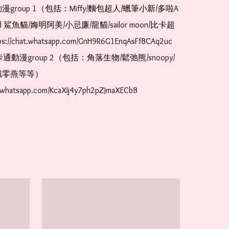
漫group 1（包括：Miffy/麵包超人/蠟筆小新/多啦A
and 鯊魚貓/娒明阿美/小忌廉/龍貓/sailor moon/比卡超
://chat.whatsapp.com/GnH9R6G1EnqAsFfBCAq2uc  
卡通動漫group 2（包括：角落生物/鬆弛熊/snoopy/
零燕等等）  
t.whatsapp.com/KcaXIj4y7ph2pZJmaXECbB