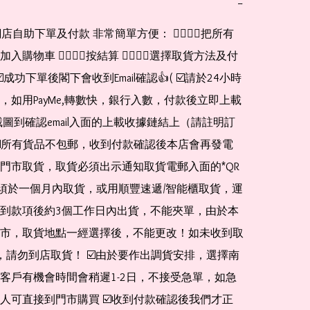
−
網店自助下單及付款 非常簡單方便： 👉🏻👉🏻把所有
購物車 👉🏻👉🏻按結算 👉🏻👉🏻選擇取貨方法及付
☑️成功下單後閣下會收到Email確認👍( ☑️請於24小時
，如用PayMe,轉數快，銀行入數，付款後立即上載
截圖到確認email入面的上載收據鏈結上（請註明訂
☑️所有貨品不包郵，收到付款確認後本店會再發電
門市取貨，取貨必須出示通知取貨電郵入面的*QR 
 及必須於一個月內取貨，或用順豐速遞/智能櫃取貨，運
到款項後約3個工作日內出貨，不能夾單，由於本
市，取貨地點一經選擇後，不能更改！如未收到取
de，請勿到店取貨！ ☑️由於要作出調貨安排，選擇南
客戶有機會時間會稍遲1-2日，不接受急單，如急
人可直接到門市購買 ☑️收到付款確認後我們才正