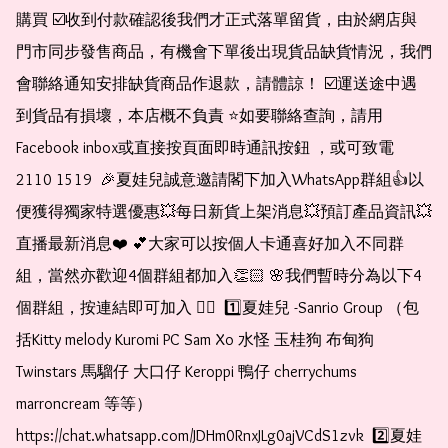
購買 ☑️收到付款確認後我們才正式落單留貨，由於網店與
門市同步發售商品，有機會下單後出現貨品缺貨情況，我們
會聯絡通知安排缺貨商品作退款，請體諒！ ☑️運送途中遇
到貨品有損壞，本店概不負責 ⭐️如要聯絡查詢，請用
Facebook inbox或直接按頁面即時通訊按鈕 ，或可致電 
2110 1519  🎉夏娃兒誠意邀請閣下加入WhatsApp群組👍以
便獲得獨家特選優惠💥每日新貨上架消息💥預訂產品資訊💥
直播最新消息❤️ 💕大家可以按個人卡通喜好加入不同群
組，當然亦歡迎4個群組都加入👏🏻 🌸我們暫時分為以下4
個群組，按連結即可加入 👇🏻  1️⃣夏娃兒 -Sanrio Group （包
括Kitty melody Kuromi PC Sam Xo 水怪 玉桂狗 布甸狗 
Twinstars 馬騮仔 大口仔 Keroppi 鴨仔 cherrychums 
marroncream 等等）  
https://chat.whatsapp.com/JDHm0RnxJLg0ajVCdS1zvk  2️⃣夏娃