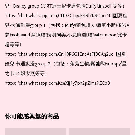
兒 - Disney group (所有迪士尼卡通包括Duffy Linabell 等等）  
https://chat.whatsapp.com/CLJD7GTqwK49l7N9Coqi4J  3️⃣夏娃
兒-卡通動漫group 1（包括：Miffy/麵包超人/蠟筆小新/多啦A
夢/mofusand 鯊魚貓/娒明阿美/小忌廉/龍貓/sailor moon/比卡
超等等）  
https://chat.whatsapp.com/GnH9R6G1EnqAsFfBCAq2uc  4️⃣夏
娃兒-卡通動漫group 2（包括：角落生物/鬆弛熊/snoopy/星
之卡比/飄零燕等等）  
https://chat.whatsapp.com/KcaXIj4y7ph2pZJmaXECbB    
你可能感興趣的商品