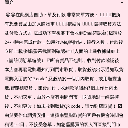
簡介
−
 😍😍在此網店自助下單及付款 非常簡單方便： 👉🏻👉🏻把所
有想要貨品山加入購物車 👉🏻👉🏻按結算 👉🏻👉🏻選擇取貨方法
及付款方式🎀  ☑️成功下單後閣下會收到Email確認👍( ☑️請於
24小時內完成付款，如用PayMe,轉數快，銀行入數，付款後
立即上載收據/螢幕截圖到確認email入面的上載收據鏈結上
（請註明訂單編號） ☑️所有貨品不包郵，收到付款確認後
本店會再發電郵通知可到門市取貨，取貨必須出示通知取貨
電郵入面的*QR code* 及必須於一個月內取貨，或用順豐速
遞/智能櫃取貨，運費到付，收到款項後約3個工作日內出
貨，不能夾單，由於本店有兩間門市，取貨地點一經選擇
後，不能更改！如未收到取貨QR code，請勿到店取貨！ ☑️
由於要作出調貨安排，選擇南豐點取貨的客戶有機會時間會
稍遲1-2日，不接受急單，如急需購買的客人可直接到門市