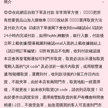
簡介
−
😍😍在此網店自助下單及付款 非常簡單方便： 👉🏻👉🏻把所
有想要貨品山加入購物車 👉🏻👉🏻按結算 👉🏻👉🏻選擇取貨方法
及付款方式🎀  ☑️成功下單後閣下會收到Email確認👍( ☑️請於
24小時內完成付款，如用PayMe,轉數快，銀行入數，付款後
立即上載收據/螢幕截圖到確認email入面的上載收據鏈結上
（請註明訂單編號） ☑️所有貨品不包郵，收到付款確認後
本店會再發電郵通知可到門市取貨，取貨必須出示通知取貨
電郵入面的*QR code* 及必須於一個月內取貨，或用順豐速
遞/智能櫃取貨，運費到付，收到款項後約3個工作日內出
貨，不能夾單，由於本店有兩間門市，取貨地點一經選擇
後，不能更改！如未收到取貨QR code，請勿到店取貨！ ☑️
由於要作出調貨安排，選擇南豐點取貨的客戶有機會時間會
稍遲1-2日，不接受急單，如急需購買的客人可直接到門市