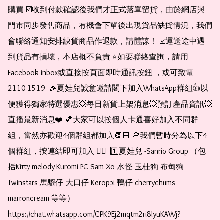
購買 ☑️收到付款確認後我們才正式落單留貨，由於網店與
門市同步發售商品，有機會下單後出現貨品缺貨情況，我們
會聯絡通知安排缺貨商品作退款，請體諒！ ☑️運送途中遇
到貨品有損壞，本店概不負責 ⭐️如要聯絡查詢，請用
Facebook inbox或直接按頁面即時通訊按鈕 ，或可致電 
2110 1519  🎉夏娃兒誠意邀請閣下加入WhatsApp群組👍以
便獲得獨家特選優惠💥每日新貨上架消息💥預訂產品資訊💥
直播最新消息❤️ 💕大家可以按個人卡通喜好加入不同群
組，當然亦歡迎4個群組都加入👏🏻 🌸我們暫時分為以下4
個群組，按連結即可加入 👇🏻  1️⃣夏娃兒 -Sanrio Group （包
括Kitty melody Kuromi PC Sam Xo 水怪 玉桂狗 布甸狗 
Twinstars 馬騮仔 大口仔 Keroppi 鴨仔 cherrychums 
marroncream 等等）  
https://chat.whatsapp.com/CPK9Ej2mqtm2ri8IyuKAWj?