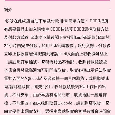
簡介
−
 😍😍在此網店自助下單及付款 非常簡單方便： 👉🏻👉🏻把所
有想要貨品山加入購物車 👉🏻👉🏻按結算 👉🏻👉🏻選擇取貨方法
及付款方式🎀  ☑️成功下單後閣下會收到Email確認👍( ☑️請於
24小時內完成付款，如用PayMe,轉數快，銀行入數，付款後
立即上載收據/螢幕截圖到確認email入面的上載收據鏈結上
（請註明訂單編號） ☑️所有貨品不包郵，收到付款確認後
本店會再發電郵通知可到門市取貨，取貨必須出示通知取貨
電郵入面的*QR code* 及必須於一個月內取貨，或用順豐速
遞/智能櫃取貨，運費到付，收到款項後約3個工作日內出
貨，不能夾單，由於本店有兩間門市，取貨地點一經選擇
後，不能更改！如未收到取貨QR code，請勿到店取貨！ ☑️
由於要作出調貨安排，選擇南豐點取貨的客戶有機會時間會