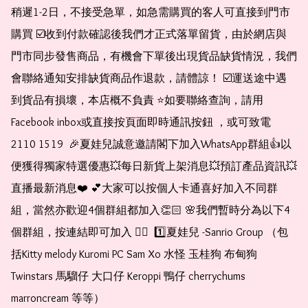
稍遲1-2日，不接受急單，如急需購買的客人可直接到門市
購買 ☑️收到付款確認後我們才正式落單留貨，由於網店與
門市同步發售商品，有機會下單後出現貨品缺貨情況，我們
會聯絡通知安排缺貨商品作退款，請體諒！ ☑️運送途中遇
到貨品有損壞，本店概不負責 ⭐️如要聯絡查詢，請用
Facebook inbox或直接按頁面即時通訊按鈕 ，或可致電 
2110 1519  🎉夏娃兒誠意邀請閣下加入WhatsApp群組👍以
便獲得獨家特選優惠💥每日新貨上架消息💥預訂產品資訊💥
直播最新消息❤️ 💕大家可以按個人卡通喜好加入不同群
組，當然亦歡迎4個群組都加入👏🏻 🌸我們暫時分為以下4
個群組，按連結即可加入 👇🏻  1️⃣夏娃兒 -Sanrio Group （包
括Kitty melody Kuromi PC Sam Xo 水怪 玉桂狗 布甸狗 
Twinstars 馬騮仔 大口仔 Keroppi 鴨仔 cherrychums 
marroncream 等等）  