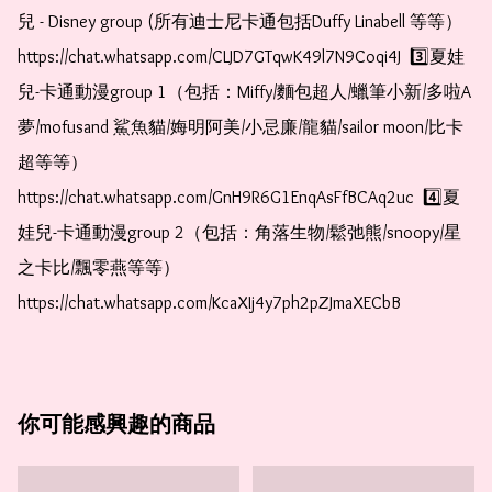
兒 - Disney group (所有迪士尼卡通包括Duffy Linabell 等等）  
https://chat.whatsapp.com/CLJD7GTqwK49l7N9Coqi4J  3️⃣夏娃
兒-卡通動漫group 1（包括：Miffy/麵包超人/蠟筆小新/多啦A
夢/mofusand 鯊魚貓/娒明阿美/小忌廉/龍貓/sailor moon/比卡
超等等）  
https://chat.whatsapp.com/GnH9R6G1EnqAsFfBCAq2uc  4️⃣夏
娃兒-卡通動漫group 2（包括：角落生物/鬆弛熊/snoopy/星
之卡比/飄零燕等等）  
https://chat.whatsapp.com/KcaXIj4y7ph2pZJmaXECbB    
你可能感興趣的商品