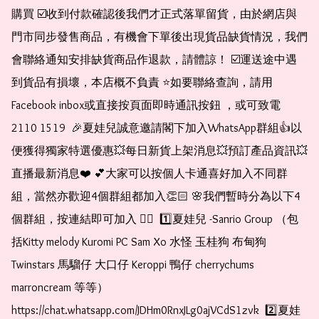
購買 ☑️收到付款確認後我們才正式落單留貨，由於網店與
門市同步發售商品，有機會下單後出現貨品缺貨情況，我們
會聯絡通知安排缺貨商品作退款，請體諒！ ☑️運送途中遇
到貨品有損壞，本店概不負責 ⭐️如要聯絡查詢，請用
Facebook inbox或直接按頁面即時通訊按鈕 ，或可致電 
2110 1519  🎉夏娃兒誠意邀請閣下加入WhatsApp群組👍以
便獲得獨家特選優惠💥每日新貨上架消息💥預訂產品資訊💥
直播最新消息❤️ 💕大家可以按個人卡通喜好加入不同群
組，當然亦歡迎4個群組都加入👏🏻 🌸我們暫時分為以下4
個群組，按連結即可加入 👇🏻  1️⃣夏娃兒 -Sanrio Group （包
括Kitty melody Kuromi PC Sam Xo 水怪 玉桂狗 布甸狗 
Twinstars 馬騮仔 大口仔 Keroppi 鴨仔 cherrychums 
marroncream 等等）  
https://chat.whatsapp.com/JDHm0RnxJLg0ajVCdS1zvk  2️⃣夏娃