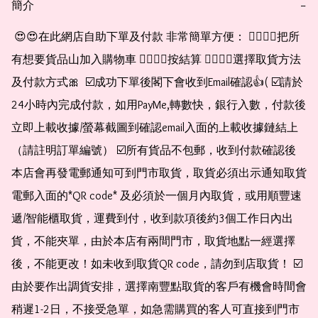
簡介
−
 😍😍在此網店自助下單及付款 非常簡單方便： 👉🏻👉🏻把所
有想要貨品山加入購物車 👉🏻👉🏻按結算 👉🏻👉🏻選擇取貨方法
及付款方式🎀  ☑️成功下單後閣下會收到Email確認👍( ☑️請於
24小時內完成付款，如用PayMe,轉數快，銀行入數，付款後
立即上載收據/螢幕截圖到確認email入面的上載收據鏈結上
（請註明訂單編號） ☑️所有貨品不包郵，收到付款確認後
本店會再發電郵通知可到門市取貨，取貨必須出示通知取貨
電郵入面的*QR code* 及必須於一個月內取貨，或用順豐速
遞/智能櫃取貨，運費到付，收到款項後約3個工作日內出
貨，不能夾單，由於本店有兩間門市，取貨地點一經選擇
後，不能更改！如未收到取貨QR code，請勿到店取貨！ ☑️
由於要作出調貨安排，選擇南豐點取貨的客戶有機會時間會
稍遲1-2日，不接受急單，如急需購買的客人可直接到門市