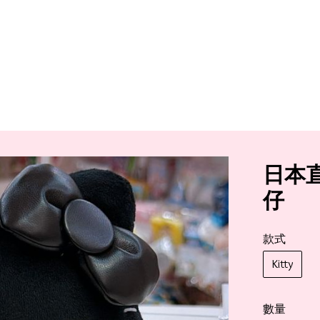
日本直
仔
款式
Kitty
數量