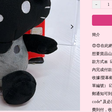
−
簡介
😍😍在此
想要貨品山加入
款方式🎀  
內完成付款
收據/螢幕
單編號） 
郵通知可到
code*
費到付，收