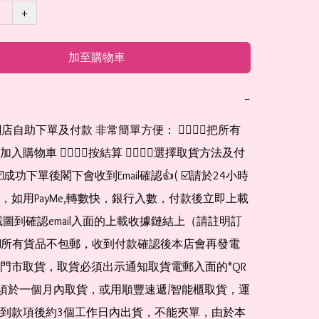
+
加至購物車
−
網店自助下單及付款 非常簡單方便： 👉🏻👉🏻把所有
購物車 👉🏻👉🏻按結算 👉🏻👉🏻選擇取貨方法及付
☑️成功下單後閣下會收到Email確認👍( ☑️請於24小時
，如用PayMe,轉數快，銀行入數，付款後立即上載
截圖到確認email入面的上載收據鏈結上（請註明訂
☑️所有貨品不包郵，收到付款確認後本店會再發電
門市取貨，取貨必須出示通知取貨電郵入面的*QR 
 及必須於一個月內取貨，或用順豐速遞/智能櫃取貨，運
到款項後約3個工作日內出貨，不能夾單，由於本