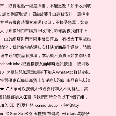
市，取貨地點一經選擇後，不能更改！如未收到取
de，請勿到店取貨！ ☑️由於要作出調貨安排，選擇南
客戶有機會時間會稍遲1-2日，不接受急單，如急
人可直接到門市購買 ☑️收到付款確認後我們才正
，由於網店與門市同步發售商品，有機會下單後出
情況，我們會聯絡通知安排缺貨商品作退款，請體
運送途中遇到貨品有損壞，本店概不負責 ⭐️如要聯絡查
cebook inbox或直接按頁面即時通訊按鈕 ，或可致
1519  🎉夏娃兒誠意邀請閣下加入WhatsApp群組👍以
特選優惠💥每日新貨上架消息💥預訂產品資訊💥直
❤️ 💕大家可以按個人卡通喜好加入不同群組，當
個群組都加入👏🏻 🌸我們暫時分為以下4個群組，
🏻  1️⃣夏娃兒 -Sanrio Group （包括Kitty 
romi PC Sam Xo 水怪 玉桂狗 布甸狗 Twinstars 馬騮仔 