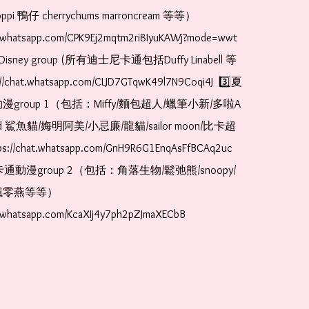
pi 鴨仔 cherrychums marroncream 等等）  
t.whatsapp.com/CPK9Ej2mqtm2ri8IyuKAWj?mode=wwt  
Disney group (所有迪士尼卡通包括Duffy Linabell 等
//chat.whatsapp.com/CLJD7GTqwK49l7N9Coqi4J  3️⃣夏
漫group 1（包括：Miffy/麵包超人/蠟筆小新/多啦A
and 鯊魚貓/娒明阿美/小忌廉/龍貓/sailor moon/比卡超
://chat.whatsapp.com/GnH9R6G1EnqAsFfBCAq2uc  
卡通動漫group 2（包括：角落生物/鬆弛熊/snoopy/
零燕等等）  
t.whatsapp.com/KcaXIj4y7ph2pZJmaXECbB