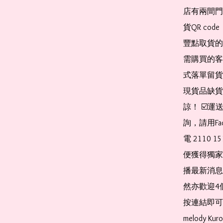
店有兩間門
貨QR co
豐點取貨的
需購買的客
式落單留貨
現貨品缺貨
諒！ ☑️
詢，請用Fa
電 2110 
便獲得獨家
播最新消息
然亦歡迎4
按連結即可加入 
melody Ku