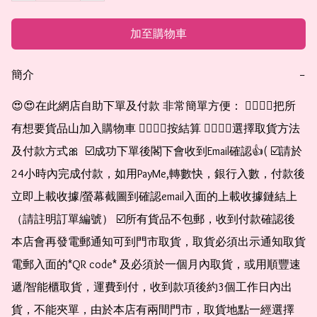
加至購物車
簡介
−
😍😍在此網店自助下單及付款 非常簡單方便： 👉🏻👉🏻把所
有想要貨品山加入購物車 👉🏻👉🏻按結算 👉🏻👉🏻選擇取貨方法
及付款方式🎀  ☑️成功下單後閣下會收到Email確認👍( ☑️請於
24小時內完成付款，如用PayMe,轉數快，銀行入數，付款後
立即上載收據/螢幕截圖到確認email入面的上載收據鏈結上
（請註明訂單編號） ☑️所有貨品不包郵，收到付款確認後
本店會再發電郵通知可到門市取貨，取貨必須出示通知取貨
電郵入面的*QR code* 及必須於一個月內取貨，或用順豐速
遞/智能櫃取貨，運費到付，收到款項後約3個工作日內出
貨，不能夾單，由於本店有兩間門市，取貨地點一經選擇