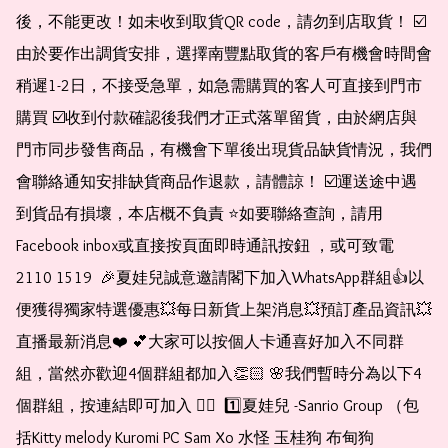
後，不能更改！如未收到取貨QR code，請勿到店取貨！ ☑️
由於要作出調貨安排，選擇南豐點取貨的客戶有機會時間會
稍遲1-2日，不接受急單，如急需購買的客人可直接到門市
購買 ☑️收到付款確認後我們才正式落單留貨，由於網店與
門市同步發售商品，有機會下單後出現貨品缺貨情況，我們
會聯絡通知安排缺貨商品作退款，請體諒！ ☑️運送途中遇
到貨品有損壞，本店概不負責 ⭐️如要聯絡查詢，請用
Facebook inbox或直接按頁面即時通訊按鈕 ，或可致電 
2110 1519  🎉夏娃兒誠意邀請閣下加入WhatsApp群組👍以
便獲得獨家特選優惠💥每日新貨上架消息💥預訂產品資訊💥
直播最新消息❤️ 💕大家可以按個人卡通喜好加入不同群
組，當然亦歡迎4個群組都加入👏🏻 🌸我們暫時分為以下4
個群組，按連結即可加入 👇🏻  1️⃣夏娃兒 -Sanrio Group （包
括Kitty melody Kuromi PC Sam Xo 水怪 玉桂狗 布甸狗 