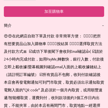
加至購物車
簡介
−
😍😍在此網店自助下單及付款 非常簡單方便： 👉🏻👉🏻把所
有想要貨品山加入購物車 👉🏻👉🏻按結算 👉🏻👉🏻選擇取貨方法
及付款方式🎀  ☑️成功下單後閣下會收到Email確認👍( ☑️請於
24小時內完成付款，如用PayMe,轉數快，銀行入數，付款後
立即上載收據/螢幕截圖到確認email入面的上載收據鏈結上
（請註明訂單編號） ☑️所有貨品不包郵，收到付款確認後
本店會再發電郵通知可到門市取貨，取貨必須出示通知取貨
電郵入面的*QR code* 及必須於一個月內取貨，或用順豐速
遞/智能櫃取貨，運費到付，收到款項後約3個工作日內出
貨，不能夾單，由於本店有兩間門市，取貨地點一經選擇