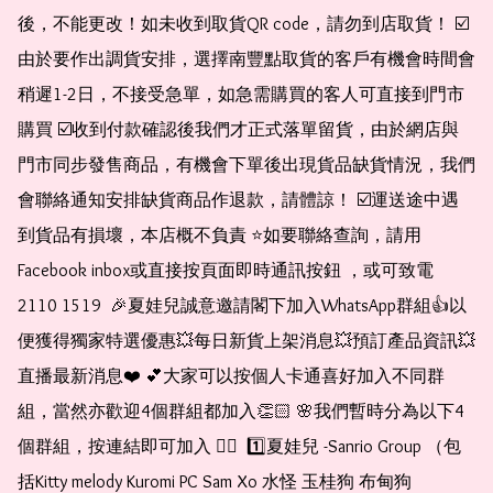
後，不能更改！如未收到取貨QR code，請勿到店取貨！ ☑️
由於要作出調貨安排，選擇南豐點取貨的客戶有機會時間會
稍遲1-2日，不接受急單，如急需購買的客人可直接到門市
購買 ☑️收到付款確認後我們才正式落單留貨，由於網店與
門市同步發售商品，有機會下單後出現貨品缺貨情況，我們
會聯絡通知安排缺貨商品作退款，請體諒！ ☑️運送途中遇
到貨品有損壞，本店概不負責 ⭐️如要聯絡查詢，請用
Facebook inbox或直接按頁面即時通訊按鈕 ，或可致電 
2110 1519  🎉夏娃兒誠意邀請閣下加入WhatsApp群組👍以
便獲得獨家特選優惠💥每日新貨上架消息💥預訂產品資訊💥
直播最新消息❤️ 💕大家可以按個人卡通喜好加入不同群
組，當然亦歡迎4個群組都加入👏🏻 🌸我們暫時分為以下4
個群組，按連結即可加入 👇🏻  1️⃣夏娃兒 -Sanrio Group （包
括Kitty melody Kuromi PC Sam Xo 水怪 玉桂狗 布甸狗 