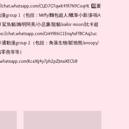
//chat.whatsapp.com/CLJD7GTqwK49l7N9Coqi4J  3️⃣夏
漫group 1（包括：Miffy/麵包超人/蠟筆小新/多啦A
and 鯊魚貓/娒明阿美/小忌廉/龍貓/sailor moon/比卡超
://chat.whatsapp.com/GnH9R6G1EnqAsFfBCAq2uc  
卡通動漫group 2（包括：角落生物/鬆弛熊/snoopy/
零燕等等）  
t.whatsapp.com/KcaXIj4y7ph2pZJmaXECbB