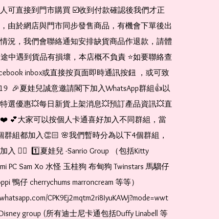
人可直接到門市購買 ☑️收到付款確認後我們才正
，由於網店與門市同步發售商品，有機會下單後出
情況，我們會聯絡通知安排缺貨商品作退款，請體
運送途中遇到貨品有損壞，本店概不負責 ⭐️如要聯絡查
cebook inbox或直接按頁面即時通訊按鈕 ，或可致
1519  🎉夏娃兒誠意邀請閣下加入WhatsApp群組👍以
特選優惠💥每日新貨上架消息💥預訂產品資訊💥直
❤️ 💕大家可以按個人卡通喜好加入不同群組，當
個群組都加入👏🏻 🌸我們暫時分為以下4個群組，
🏻  1️⃣夏娃兒 -Sanrio Group （包括Kitty 
romi PC Sam Xo 水怪 玉桂狗 布甸狗 Twinstars 馬騮仔 
pi 鴨仔 cherrychums marroncream 等等）  
t.whatsapp.com/CPK9Ej2mqtm2ri8IyuKAWj?mode=wwt  
Disney group (所有迪士尼卡通包括Duffy Linabell 等