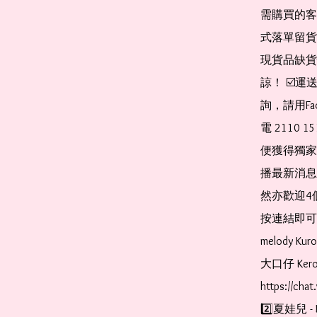
需購買的客
式落單留貨
現貨品缺貨
諒！ ☑️
詢，請用Fa
電 2110 
便獲得獨家
播最新消息
然亦歡迎4
按連結即可加入 
melody Ku
大口仔 Kerop
https://cha
2️⃣夏娃兒 - 