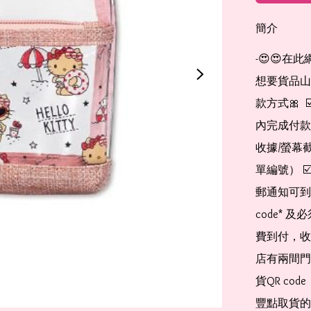
簡介
-😍😍在
想要貨品山加入
款方式🎀  
內完成付款
收據/螢幕
單編號） 
郵通知可到
code*
費到付，收
店有兩間門
貨QR co
豐點取貨的