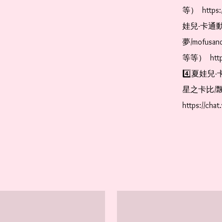
等）  https:
娃兒-卡通動
夢/mofus
等等）  https
4️⃣夏娃兒-
星之卡比/飄
https://cha