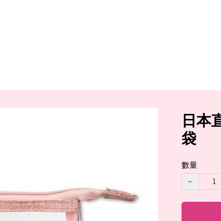
日本直
袋
數量
−