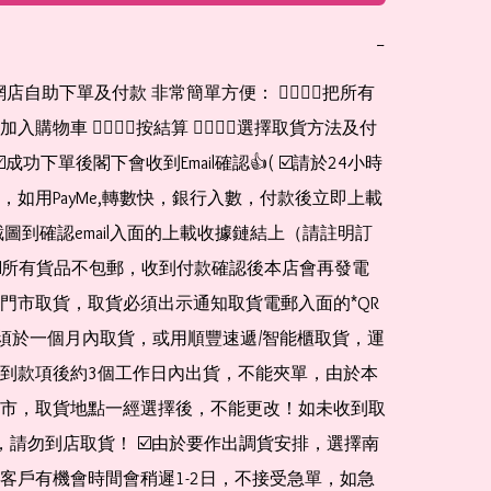
−
此網店自助下單及付款 非常簡單方便： 👉🏻👉🏻把所有
購物車 👉🏻👉🏻按結算 👉🏻👉🏻選擇取貨方法及付
☑️成功下單後閣下會收到Email確認👍( ☑️請於24小時
，如用PayMe,轉數快，銀行入數，付款後立即上載
截圖到確認email入面的上載收據鏈結上（請註明訂
☑️所有貨品不包郵，收到付款確認後本店會再發電
門市取貨，取貨必須出示通知取貨電郵入面的*QR 
 及必須於一個月內取貨，或用順豐速遞/智能櫃取貨，運
到款項後約3個工作日內出貨，不能夾單，由於本
市，取貨地點一經選擇後，不能更改！如未收到取
de，請勿到店取貨！ ☑️由於要作出調貨安排，選擇南
客戶有機會時間會稍遲1-2日，不接受急單，如急