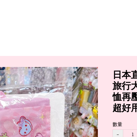
日本直送
旅行
恤再
超好
數量
−