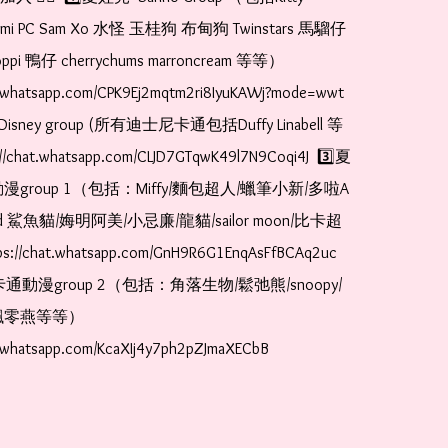
romi PC Sam Xo 水怪 玉桂狗 布甸狗 Twinstars 馬騮仔 
pi 鴨仔 cherrychums marroncream 等等）  
t.whatsapp.com/CPK9Ej2mqtm2ri8IyuKAWj?mode=wwt  
Disney group (所有迪士尼卡通包括Duffy Linabell 等
//chat.whatsapp.com/CLJD7GTqwK49l7N9Coqi4J  3️⃣夏
漫group 1（包括：Miffy/麵包超人/蠟筆小新/多啦A
and 鯊魚貓/娒明阿美/小忌廉/龍貓/sailor moon/比卡超
://chat.whatsapp.com/GnH9R6G1EnqAsFfBCAq2uc  
卡通動漫group 2（包括：角落生物/鬆弛熊/snoopy/
零燕等等）  
t.whatsapp.com/KcaXIj4y7ph2pZJmaXECbB