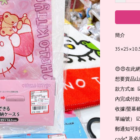
簡介
35×25×
😍😍在此
想要貨品山加入
款方式🎀  
內完成付款
收據/螢幕
單編號） 
郵通知可到
code*