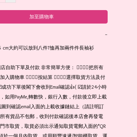
加至購物車
−
10.5 cm大約可以放到八件T恤再加兩件件長袖衫

網店自助下單及付款 非常簡單方便： 👉🏻👉🏻把所有
購物車 👉🏻👉🏻按結算 👉🏻👉🏻選擇取貨方法及付
☑️成功下單後閣下會收到Email確認👍( ☑️請於24小時
，如用PayMe,轉數快，銀行入數，付款後立即上載
截圖到確認email入面的上載收據鏈結上（請註明訂
☑️所有貨品不包郵，收到付款確認後本店會再發電
門市取貨，取貨必須出示通知取貨電郵入面的*QR 
 及必須於一個月內取貨，或用順豐速遞/智能櫃取貨，運