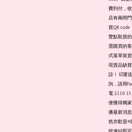
費到付，收
店有兩間門
貨QR co
豐點取貨的
需購買的客
式落單留貨
現貨品缺貨
諒！ ☑️
詢，請用Fa
電 2110 
便獲得獨家
播最新消息
然亦歡迎4
按連結即可加入 