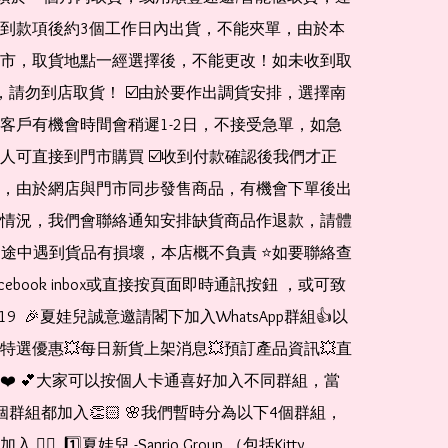
到款項後約3個工作日內出貨，不能夾單，由於本
市，取貨地點一經選擇後，不能更改！如未收到取
de，請勿到店取貨！ ☑️由於要作出調貨安排，選擇南
客戶有機會時間會稍遲1-2日，不接受急單，如急
人可直接到門市購買 ☑️收到付款確認後我們才正
，由於網店與門市同步發售商品，有機會下單後出
情況，我們會聯絡通知安排缺貨商品作退款，請體
運送途中遇到貨品有損壞，本店概不負責 ⭐️如要聯絡查
cebook inbox或直接按頁面即時通訊按鈕 ，或可致
1519  🎉夏娃兒誠意邀請閣下加入WhatsApp群組👍以
特選優惠💥每日新貨上架消息💥預訂產品資訊💥直
❤️ 💕大家可以按個人卡通喜好加入不同群組，當
個群組都加入👏🏻 🌸我們暫時分為以下4個群組，
🏻  1️⃣夏娃兒 -Sanrio Group （包括Kitty 