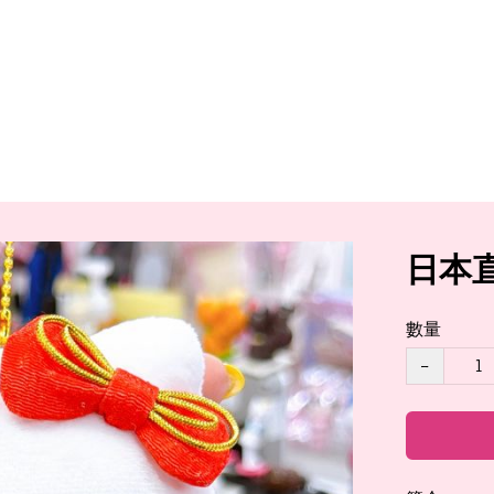
日本直
數量
−