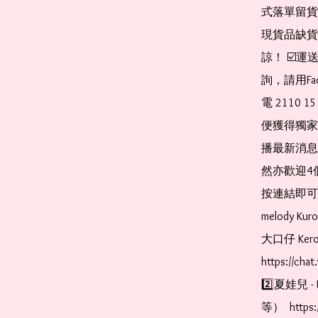
式落單留貨
現貨品缺貨
諒！ ☑️
詢，請用Fa
電 2110 
便獲得獨家
播最新消息
然亦歡迎4
按連結即可加入 
melody Ku
大口仔 Kerop
https://cha
2️⃣夏娃兒 - 
等）  https: