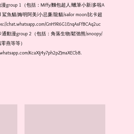
漫group 1（包括：Miffy/麵包超人/蠟筆小新/多啦A
and 鯊魚貓/娒明阿美/小忌廉/龍貓/sailor moon/比卡超
://chat.whatsapp.com/GnH9R6G1EnqAsFfBCAq2uc  
卡通動漫group 2（包括：角落生物/鬆弛熊/snoopy/
零燕等等）  
t.whatsapp.com/KcaXIj4y7ph2pZJmaXECbB.  