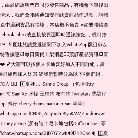
，由於網店與門市同步發售商品，有機會下單後出
情況，我們會聯絡通知安排缺貨商品作退款，請體
運送途中遇到貨品有損壞，本店概不負責 ⭐️如要聯絡查
cebook inbox或直接按頁面即時通訊按鈕 ，或可致
1519  🎉夏娃兒誠意邀請閣下加入WhatsApp群組👍以
特選優惠💥每日新貨上架消息💥預訂產品資訊💥直
❤️ 💕大家可以按個人卡通喜好加入不同群組，當
個群組都加入👏🏻 🌸我們暫時分為以下4個群組，
🏻  1️⃣夏娃兒 -Sanrio Group （包括Kitty 
romi PC Sam Xo 水怪 玉桂狗 布甸狗 Twinstars 馬騮仔 
pi 鴨仔 cherrychums marroncream 等等）  
t.whatsapp.com/CPK9Ej2mqtm2ri8IyuKAWj?mode=wwt  
Disney group (所有迪士尼卡通包括Duffy Linabell 等
//chat.whatsapp.com/CLJD7GTqwK49l7N9Coqi4J  3️⃣夏