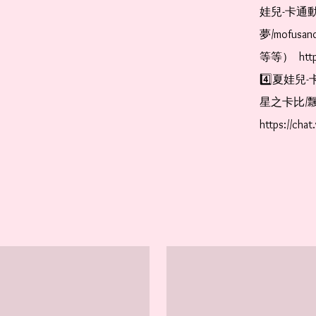
娃兒-卡通動
夢/mofus
等等）  https
4️⃣夏娃兒-
星之卡比/飄
https://cha