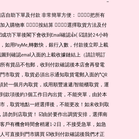
−
網店自助下單及付款 非常簡單方便： 👉🏻👉🏻把所有
購物車 👉🏻👉🏻按結算 👉🏻👉🏻選擇取貨方法及付
☑️成功下單後閣下會收到Email確認👍( ☑️請於24小時
，如用PayMe,轉數快，銀行入數，付款後立即上載
截圖到確認email入面的上載收據鏈結上（請註明訂
☑️所有貨品不包郵，收到付款確認後本店會再發電
門市取貨，取貨必須出示通知取貨電郵入面的*QR 
 及必須於一個月內取貨，或用順豐速遞/智能櫃取貨，運
到款項後約3個工作日內出貨，不能夾單，由於本
市，取貨地點一經選擇後，不能更改！如未收到取
de，請勿到店取貨！ ☑️由於要作出調貨安排，選擇南
客戶有機會時間會稍遲1-2日，不接受急單，如急
人可直接到門市購買 ☑️收到付款確認後我們才正