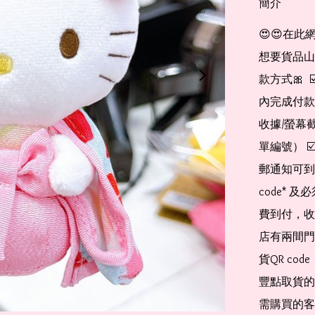
簡介
😍😍在此
想要貨品山加入
款方式🎀  
內完成付款
收據/螢幕
單編號） 
郵通知可到
code*
費到付，收
店有兩間門
貨QR co
豐點取貨的
需購買的客