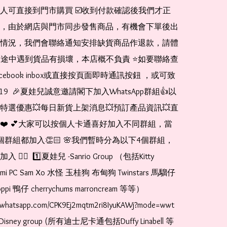
人可直接到門市購買 ☑️收到付款確認後我們才正
，由於網店與門市同步發售商品，有機會下單後出
情況，我們會聯絡通知安排缺貨商品作退款，請體
運送途中遇到貨品有損壞，本店概不負責 ⭐️如要聯絡查
cebook inbox或直接按頁面即時通訊按鈕 ，或可致
1519  🎉夏娃兒誠意邀請閣下加入WhatsApp群組👍以
特選優惠💥每日新貨上架消息💥預訂產品資訊💥直
❤️ 💕大家可以按個人卡通喜好加入不同群組，當
個群組都加入👏🏻 🌸我們暫時分為以下4個群組，
🏻  1️⃣夏娃兒 -Sanrio Group （包括Kitty 
romi PC Sam Xo 水怪 玉桂狗 布甸狗 Twinstars 馬騮仔 
pi 鴨仔 cherrychums marroncream 等等）  
t.whatsapp.com/CPK9Ej2mqtm2ri8IyuKAWj?mode=wwt  
Disney group (所有迪士尼卡通包括Duffy Linabell 等