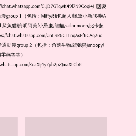
//chat.whatsapp.com/CLJD7GTqwK49l7N9Coqi4J  3️⃣夏
漫group 1（包括：Miffy/麵包超人/蠟筆小新/多啦A
and 鯊魚貓/娒明阿美/小忌廉/龍貓/sailor moon/比卡超
://chat.whatsapp.com/GnH9R6G1EnqAsFfBCAq2uc  
卡通動漫group 2（包括：角落生物/鬆弛熊/snoopy/
零燕等等）  
t.whatsapp.com/KcaXIj4y7ph2pZJmaXECbB