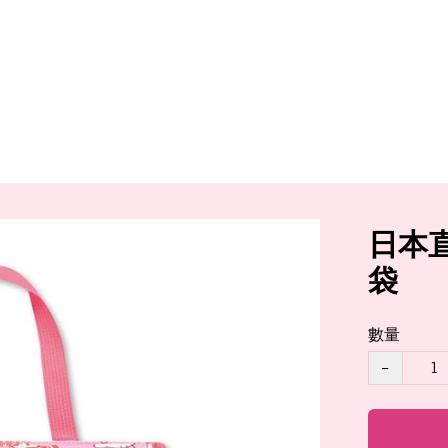
日本直
袋
數量
−