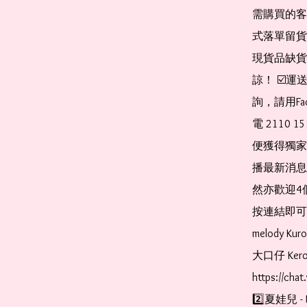
需購買的客
式落單留貨
現貨品缺貨
諒！ ☑️
詢，請用Fa
電 2110 
便獲得獨家
播最新消息
然亦歡迎4
按連結即可加入 
melody Ku
大口仔 Kerop
https://cha
2️⃣夏娃兒 - 