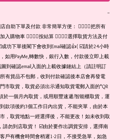
−
網店自助下單及付款 非常簡單方便： 👉🏻👉🏻把所有
購物車 👉🏻👉🏻按結算 👉🏻👉🏻選擇取貨方法及付
☑️成功下單後閣下會收到Email確認👍( ☑️請於24小時
，如用PayMe,轉數快，銀行入數，付款後立即上載
截圖到確認email入面的上載收據鏈結上（請註明訂
☑️所有貨品不包郵，收到付款確認後本店會再發電
門市取貨，取貨必須出示通知取貨電郵入面的*QR 
 及必須於一個月內取貨，或用順豐速遞/智能櫃取貨，運
到款項後約3個工作日內出貨，不能夾單，由於本
市，取貨地點一經選擇後，不能更改！如未收到取
de，請勿到店取貨！ ☑️由於要作出調貨安排，選擇南
客戶有機會時間會稍遲1-2日，不接受急單，如急