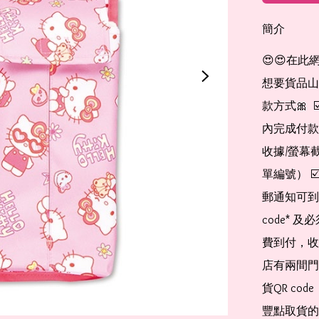
簡介
😍😍在此
想要貨品山加入
款方式🎀  
內完成付款
收據/螢幕
單編號） 
郵通知可到
code*
費到付，收
店有兩間門
貨QR co
豐點取貨的