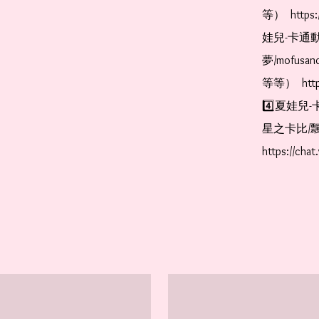
等）  https:
娃兒-卡通動
夢/mofus
等等）  https
4️⃣夏娃兒-
星之卡比/飄
https://cha