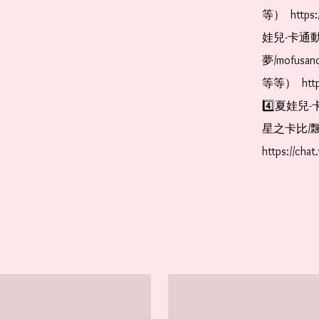
等）  https:
娃兒-卡通動
夢/mofus
等等）  https
4️⃣夏娃兒-
星之卡比/飄
https://cha