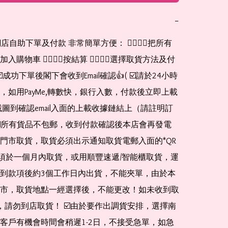
−
網店自助下單及付款 非常簡單方便： 👉🏻👉🏻把所有
購物車 👉🏻👉🏻按結算 👉🏻👉🏻選擇取貨方法及付
☑️成功下單後閣下會收到Email確認👍( ☑️請於24小時
，如用PayMe,轉數快，銀行入數，付款後立即上載
截圖到確認email入面的上載收據鏈結上（請註明訂
☑️所有貨品不包郵，收到付款確認後本店會再發電
門市取貨，取貨必須出示通知取貨電郵入面的*QR 
 及必須於一個月內取貨，或用順豐速遞/智能櫃取貨，運
到款項後約3個工作日內出貨，不能夾單，由於本
市，取貨地點一經選擇後，不能更改！如未收到取
de，請勿到店取貨！ ☑️由於要作出調貨安排，選擇南
客戶有機會時間會稍遲1-2日，不接受急單，如急