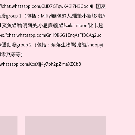
//chat.whatsapp.com/CLJD7GTqwK49l7N9Coqi4J  3️⃣夏
漫group 1（包括：Miffy/麵包超人/蠟筆小新/多啦A
and 鯊魚貓/娒明阿美/小忌廉/龍貓/sailor moon/比卡超
://chat.whatsapp.com/GnH9R6G1EnqAsFfBCAq2uc  
卡通動漫group 2（包括：角落生物/鬆弛熊/snoopy/
零燕等等）  
t.whatsapp.com/KcaXIj4y7ph2pZJmaXECbB