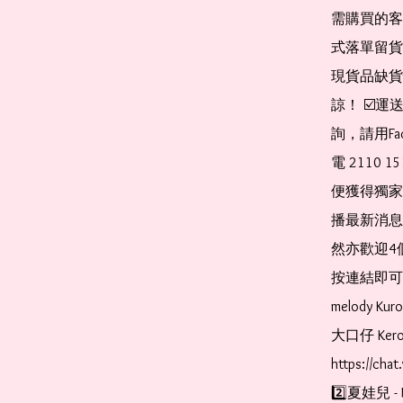
需購買的客
式落單留貨
現貨品缺貨
諒！ ☑️
詢，請用Fa
電 2110 
便獲得獨家
播最新消息
然亦歡迎4
按連結即可加入 
melody Ku
大口仔 Kerop
https://cha
2️⃣夏娃兒 - 