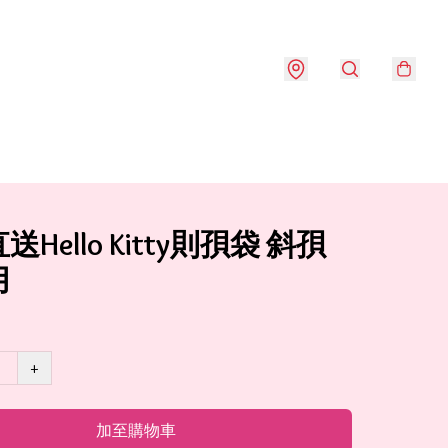
Hello Kitty則孭袋 斜孭
用
+
加至購物車