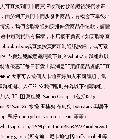
人可直接到門市購買 ☑️收到付款確認後我們才正
，由於網店與門市同步發售商品，有機會下單後出
情況，我們會聯絡通知安排缺貨商品作退款，請體
運送途中遇到貨品有損壞，本店概不負責 ⭐️如要聯絡查
cebook inbox或直接按頁面即時通訊按鈕 ，或可致
1519  🎉夏娃兒誠意邀請閣下加入WhatsApp群組👍以
特選優惠💥每日新貨上架消息💥預訂產品資訊💥直
❤️ 💕大家可以按個人卡通喜好加入不同群組，當
個群組都加入👏🏻 🌸我們暫時分為以下4個群組，
🏻  1️⃣夏娃兒 -Sanrio Group （包括Kitty 
romi PC Sam Xo 水怪 玉桂狗 布甸狗 Twinstars 馬騮仔 
pi 鴨仔 cherrychums marroncream 等等）  
t.whatsapp.com/CPK9Ej2mqtm2ri8IyuKAWj?mode=wwt  
Disney group (所有迪士尼卡通包括Duffy Linabell 等