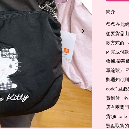
簡介
😍😍在此
想要貨品山加入
款方式🎀  
內完成付款
收據/螢幕
單編號） 
郵通知可到
code*
費到付，收
店有兩間門
貨QR co
豐點取貨的