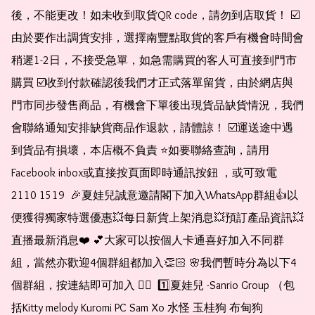
後，不能更改！如未收到取貨QR code，請勿到店取貨！ ☑️
由於要作出調貨安排，選擇南豐點取貨的客戶有機會時間會
稍遲1-2日，不接受急單，如急需購買的客人可直接到門市
購買 ☑️收到付款確認後我們才正式落單留貨，由於網店與
門市同步發售商品，有機會下單後出現貨品缺貨情況，我們
會聯絡通知安排缺貨商品作退款，請體諒！ ☑️運送途中遇
到貨品有損壞，本店概不負責 ⭐️如要聯絡查詢，請用
Facebook inbox或直接按頁面即時通訊按鈕 ，或可致電 
2110 1519  🎉夏娃兒誠意邀請閣下加入WhatsApp群組👍以
便獲得獨家特選優惠💥每日新貨上架消息💥預訂產品資訊💥
直播最新消息❤️ 💕大家可以按個人卡通喜好加入不同群
組，當然亦歡迎4個群組都加入👏🏻 🌸我們暫時分為以下4
個群組，按連結即可加入 👇🏻  1️⃣夏娃兒 -Sanrio Group （包
括Kitty melody Kuromi PC Sam Xo 水怪 玉桂狗 布甸狗 