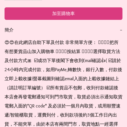
加至購物車
簡介
−
😍😍在此網店自助下單及付款 非常簡單方便： 👉🏻👉🏻把所
有想要貨品山加入購物車 👉🏻👉🏻按結算 👉🏻👉🏻選擇取貨方法
及付款方式🎀  ☑️成功下單後閣下會收到Email確認👍( ☑️請於
24小時內完成付款，如用PayMe,轉數快，銀行入數，付款後
立即上載收據/螢幕截圖到確認email入面的上載收據鏈結上
（請註明訂單編號） ☑️所有貨品不包郵，收到付款確認後
本店會再發電郵通知可到門市取貨，取貨必須出示通知取貨
電郵入面的*QR code* 及必須於一個月內取貨，或用順豐速
遞/智能櫃取貨，運費到付，收到款項後約3個工作日內出
貨，不能夾單，由於本店有兩間門市，取貨地點一經選擇