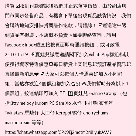
購買 ☑️收到付款確認後我們才正式落單留貨，由於網店與
門市同步發售商品，有機會下單後出現貨品缺貨情況，我們
會聯絡通知安排缺貨商品作退款，請體諒！ ☑️運送途中遇
到貨品有損壞，本店概不負責 ⭐️如要聯絡查詢，請用
Facebook inbox或直接按頁面即時通訊按鈕 ，或可致電 
2110 1519  🎉夏娃兒誠意邀請閣下加入WhatsApp群組👍以
便獲得獨家特選優惠💥每日新貨上架消息💥預訂產品資訊💥
直播最新消息❤️ 💕大家可以按個人卡通喜好加入不同群
組，當然亦歡迎4個群組都加入👏🏻 🌸我們暫時分為以下4
個群組，按連結即可加入 👇🏻  1️⃣夏娃兒 -Sanrio Group （包
括Kitty melody Kuromi PC Sam Xo 水怪 玉桂狗 布甸狗 
Twinstars 馬騮仔 大口仔 Keroppi 鴨仔 cherrychums 
marroncream 等等）  
https://chat.whatsapp.com/CPK9Ej2mqtm2ri8IyuKAWj?