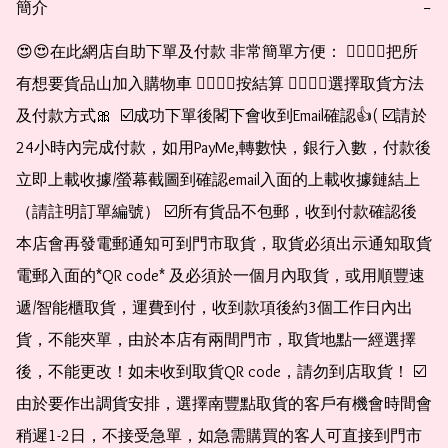
簡介
−
😍😍在此網店自助下單及付款 非常簡單方便： 👉🏻👉🏻把所
有想要貨品山加入購物車 👉🏻👉🏻按結算 👉🏻👉🏻選擇取貨方法
及付款方式🎀  ☑️成功下單後閣下會收到Email確認👍( ☑️請於
24小時內完成付款，如用PayMe,轉數快，銀行入數，付款後
立即上載收據/螢幕截圖到確認email入面的上載收據鏈結上
（請註明訂單編號） ☑️所有貨品不包郵，收到付款確認後
本店會再發電郵通知可到門市取貨，取貨必須出示通知取貨
電郵入面的*QR code* 及必須於一個月內取貨，或用順豐速
遞/智能櫃取貨，運費到付，收到款項後約3個工作日內出
貨，不能夾單，由於本店有兩間門市，取貨地點一經選擇
後，不能更改！如未收到取貨QR code，請勿到店取貨！ ☑️
由於要作出調貨安排，選擇南豐點取貨的客戶有機會時間會
稍遲1-2日，不接受急單，如急需購買的客人可直接到門市