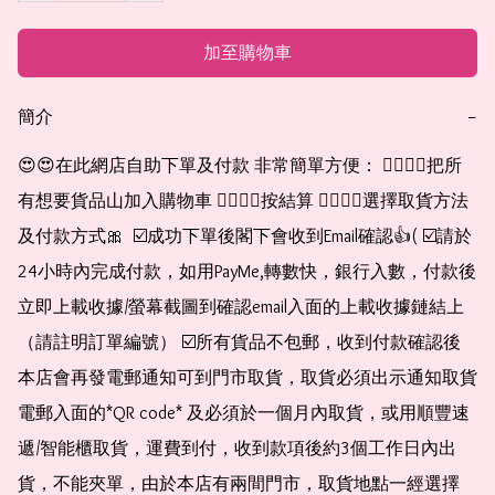
加至購物車
簡介
−
😍😍在此網店自助下單及付款 非常簡單方便： 👉🏻👉🏻把所
有想要貨品山加入購物車 👉🏻👉🏻按結算 👉🏻👉🏻選擇取貨方法
及付款方式🎀  ☑️成功下單後閣下會收到Email確認👍( ☑️請於
24小時內完成付款，如用PayMe,轉數快，銀行入數，付款後
立即上載收據/螢幕截圖到確認email入面的上載收據鏈結上
（請註明訂單編號） ☑️所有貨品不包郵，收到付款確認後
本店會再發電郵通知可到門市取貨，取貨必須出示通知取貨
電郵入面的*QR code* 及必須於一個月內取貨，或用順豐速
遞/智能櫃取貨，運費到付，收到款項後約3個工作日內出
貨，不能夾單，由於本店有兩間門市，取貨地點一經選擇