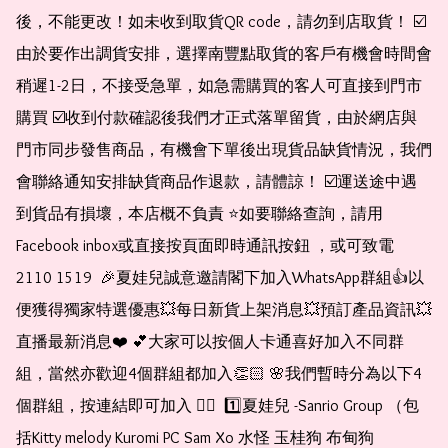
後，不能更改！如未收到取貨QR code，請勿到店取貨！ ☑️
由於要作出調貨安排，選擇南豐點取貨的客戶有機會時間會
稍遲1-2日，不接受急單，如急需購買的客人可直接到門市
購買 ☑️收到付款確認後我們才正式落單留貨，由於網店與
門市同步發售商品，有機會下單後出現貨品缺貨情況，我們
會聯絡通知安排缺貨商品作退款，請體諒！ ☑️運送途中遇
到貨品有損壞，本店概不負責 ⭐️如要聯絡查詢，請用
Facebook inbox或直接按頁面即時通訊按鈕 ，或可致電 
2110 1519  🎉夏娃兒誠意邀請閣下加入WhatsApp群組👍以
便獲得獨家特選優惠💥每日新貨上架消息💥預訂產品資訊💥
直播最新消息❤️ 💕大家可以按個人卡通喜好加入不同群
組，當然亦歡迎4個群組都加入👏🏻 🌸我們暫時分為以下4
個群組，按連結即可加入 👇🏻  1️⃣夏娃兒 -Sanrio Group （包
括Kitty melody Kuromi PC Sam Xo 水怪 玉桂狗 布甸狗 