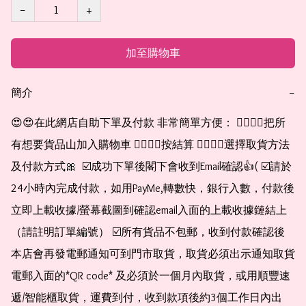
−
+
加至購物車
簡介
−
😍😍在此網店自助下單及付款 非常簡單方便： 👉🏻👉🏻把所
有想要貨品山加入購物車 👉🏻👉🏻按結算 👉🏻👉🏻選擇取貨方法
及付款方式🎀  ☑️成功下單後閣下會收到Email確認👍( ☑️請於
24小時內完成付款，如用PayMe,轉數快，銀行入數，付款後
立即上載收據/螢幕截圖到確認email入面的上載收據鏈結上
（請註明訂單編號） ☑️所有貨品不包郵，收到付款確認後
本店會再發電郵通知可到門市取貨，取貨必須出示通知取貨
電郵入面的*QR code* 及必須於一個月內取貨，或用順豐速
遞/智能櫃取貨，運費到付，收到款項後約3個工作日內出