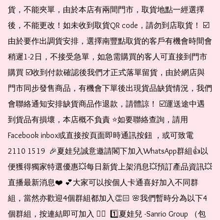
貨，不能夾單，由於本店有兩間門市，取貨地點一經選擇
後，不能更改！如未收到取貨QR code，請勿到店取貨！ ☑️
由於要作出調貨安排，選擇南豐點取貨的客戶有機會時間會
稍遲1-2日，不接受急單，如急需購買的客人可直接到門市
購買 ☑️收到付款確認後我們才正式落單留貨，由於網店與
門市同步發售商品，有機會下單後出現貨品缺貨情況，我們
會聯絡通知安排缺貨商品作退款，請體諒！ ☑️運送途中遇
到貨品有損壞，本店概不負責 ⭐️如要聯絡查詢，請用
Facebook inbox或直接按頁面即時通訊按鈕 ，或可致電 
2110 1519  🎉夏娃兒誠意邀請閣下加入WhatsApp群組👍以
便獲得獨家特選優惠💥每日新貨上架消息💥預訂產品資訊💥
直播最新消息❤️ 💕大家可以按個人卡通喜好加入不同群
組，當然亦歡迎4個群組都加入👏🏻 🌸我們暫時分為以下4
個群組，按連結即可加入 👇🏻  1️⃣夏娃兒 -Sanrio Group （包