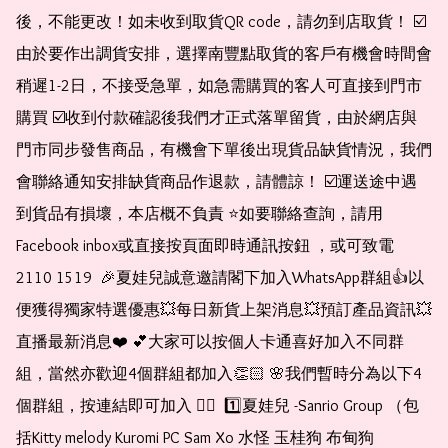
後，不能更改！如未收到取貨QR code，請勿到店取貨！ ☑️
由於要作出調貨安排，選擇南豐點取貨的客戶有機會時間會
稍遲1-2日，不接受急單，如急需購買的客人可直接到門市
購買 ☑️收到付款確認後我們才正式落單留貨，由於網店與
門市同步發售商品，有機會下單後出現貨品缺貨情況，我們
會聯絡通知安排缺貨商品作退款，請體諒！ ☑️運送途中遇
到貨品有損壞，本店概不負責 ⭐️如要聯絡查詢，請用
Facebook inbox或直接按頁面即時通訊按鈕 ，或可致電 
2110 1519  🎉夏娃兒誠意邀請閣下加入WhatsApp群組👍以
便獲得獨家特選優惠💥每日新貨上架消息💥預訂產品資訊💥
直播最新消息❤️ 💕大家可以按個人卡通喜好加入不同群
組，當然亦歡迎4個群組都加入👏🏻 🌸我們暫時分為以下4
個群組，按連結即可加入 👇🏻  1️⃣夏娃兒 -Sanrio Group （包
括Kitty melody Kuromi PC Sam Xo 水怪 玉桂狗 布甸狗 