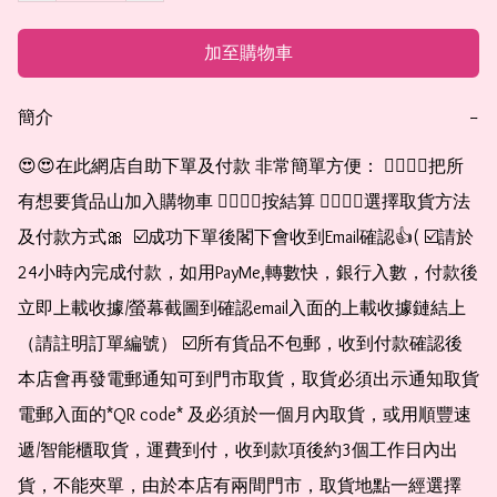
加至購物車
簡介
−
😍😍在此網店自助下單及付款 非常簡單方便： 👉🏻👉🏻把所
有想要貨品山加入購物車 👉🏻👉🏻按結算 👉🏻👉🏻選擇取貨方法
及付款方式🎀  ☑️成功下單後閣下會收到Email確認👍( ☑️請於
24小時內完成付款，如用PayMe,轉數快，銀行入數，付款後
立即上載收據/螢幕截圖到確認email入面的上載收據鏈結上
（請註明訂單編號） ☑️所有貨品不包郵，收到付款確認後
本店會再發電郵通知可到門市取貨，取貨必須出示通知取貨
電郵入面的*QR code* 及必須於一個月內取貨，或用順豐速
遞/智能櫃取貨，運費到付，收到款項後約3個工作日內出
貨，不能夾單，由於本店有兩間門市，取貨地點一經選擇