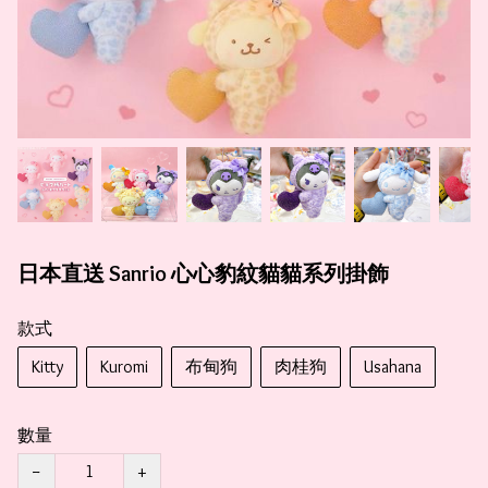
日本直送 Sanrio 心心豹紋貓貓系列掛飾
款式
Kitty
Kuromi
布甸狗
肉桂狗
Usahana
數量
−
+