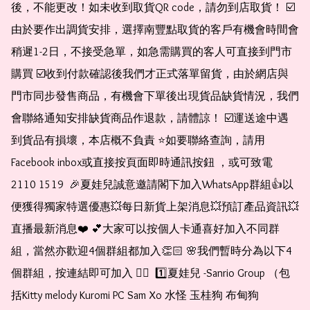
後，不能更改！如未收到取貨QR code，請勿到店取貨！ ☑️
由於要作出調貨安排，選擇南豐點取貨的客戶有機會時間會
稍遲1-2日，不接受急單，如急需購買的客人可直接到門市
購買 ☑️收到付款確認後我們才正式落單留貨，由於網店與
門市同步發售商品，有機會下單後出現貨品缺貨情況，我們
會聯絡通知安排缺貨商品作退款，請體諒！ ☑️運送途中遇
到貨品有損壞，本店概不負責 ⭐️如要聯絡查詢，請用
Facebook inbox或直接按頁面即時通訊按鈕 ，或可致電 
2110 1519  🎉夏娃兒誠意邀請閣下加入WhatsApp群組👍以
便獲得獨家特選優惠💥每日新貨上架消息💥預訂產品資訊💥
直播最新消息❤️ 💕大家可以按個人卡通喜好加入不同群
組，當然亦歡迎4個群組都加入👏🏻 🌸我們暫時分為以下4
個群組，按連結即可加入 👇🏻  1️⃣夏娃兒 -Sanrio Group （包
括Kitty melody Kuromi PC Sam Xo 水怪 玉桂狗 布甸狗 