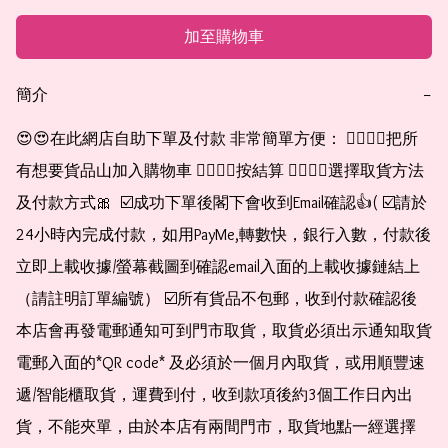
加至購物車
簡介
−
😍😍在此網店自助下單及付款 非常簡單方便： 👉🏻👉🏻把所
有想要貨品山加入購物車 👉🏻👉🏻按結算 👉🏻👉🏻選擇取貨方法
及付款方式🎀  ☑️成功下單後閣下會收到Email確認👍( ☑️請於
24小時內完成付款，如用PayMe,轉數快，銀行入數，付款後
立即上載收據/螢幕截圖到確認email入面的上載收據鏈結上
（請註明訂單編號） ☑️所有貨品不包郵，收到付款確認後
本店會再發電郵通知可到門市取貨，取貨必須出示通知取貨
電郵入面的*QR code* 及必須於一個月內取貨，或用順豐速
遞/智能櫃取貨，運費到付，收到款項後約3個工作日內出
貨，不能夾單，由於本店有兩間門市，取貨地點一經選擇